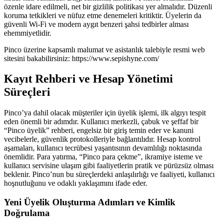
özenle idare edilmeli, net bir gizlilik politikası yer almalıdır. Düzenli
koruma tetkikleri ve nüfuz etme denemeleri kritiktir. Üyelerin da
güvenli Wi-Fi ve modern aygıt benzeri şahsi tedbirler alması
ehemmiyetlidir.
Pinco üzerine kapsamlı malumat ve asistanlık talebiyle resmi web
sitesini bakabilirsiniz: https://www.sepishyne.com/
Kayıt Rehberi ve Hesap Yönetimi
Süreçleri
Pinco’ya dahil olacak müşteriler için üyelik işlemi, ilk algıyı tespit
eden önemli bir adımdır. Kullanıcı merkezli, çabuk ve şeffaf bir
“Pinco üyelik” rehberi, engelsiz bir giriş temin eder ve kanuni
vecibelerle, güvenlik protokolleriyle bağlantılıdır. Hesap kontrol
aşamaları, kullanıcı tecrübesi yaşantısının devamlılığı noktasında
önemlidir. Para yatırma, “Pinco para çekme”, ikramiye isteme ve
kullanıcı servisine ulaşım gibi faaliyetlerin pratik ve pürüzsüz olması
beklenir. Pinco’nun bu süreçlerdeki anlaşılırlığı ve faaliyeti, kullanıcı
hoşnutluğunu ve odaklı yaklaşımını ifade eder.
Yeni Üyelik Oluşturma Adımları ve Kimlik
Doğrulama