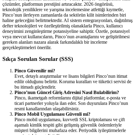
çözümler, platformun prestijini artıracaktır. 2026 öngörüsü,
teknolojik yeniliklere ve yarışma incelemesine atfettiği kıymetle,
Pinco’nun ilerleyen zamanlarda da sektörün kilit isimlerinden biri
haline geleceğini belirtmektedir. AI sistem entegrasyonları, dağıtılmış
defter teknolojileri ve özelleştirilmiş olanaklarla Pinco, kullanıcı
deneyimini zenginleştirme potansiyeline sahiptir. Özetle, potansiyel
veya mevcut kullanıcıların, Pinco’nun avantajlarını ve geliştirilmesi
gereken alanları nazara alarak farkındalıklı bir inceleme
gerçekleştirmeleri önerilir.
Sıkça Sorulan Sorular (SSS)
Pinco Güvenilir mi?
Evet, detaylı araştırmalar ve lisans bilgileri Pinco’nun itimat
edilir olduğunu belirtir. Koruma kuralları ve tüketici servisi de
bu itimadı güçlendirir.
Pinco’nun Güncel Giriş Adresini Nasıl Bulabilirim?
Pinco, ikametgah reformlarını dijital platformlar, e-posta ve
ticari partnerler yoluyla ilan eder. Son duyurulara Pinco’nun
resmi kanallarından ulaşabilirsiniz.
Pinco Mobil Uygulaması Güvenli mi?
Pinco mobil uygulaması, kuvvetli SSL kriptolaması ve çift
aşamalı kimlik tespiti gibi gelişmiş güvenlik önlemleriyle
müşteri bilgilerini muhafaza eder. Periyodik iyileştirmelerle