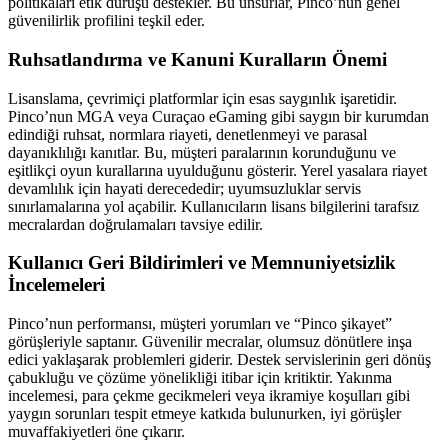
politikaları etik duruşu destekler. Bu unsurlar, Pinco’nun genel
güvenilirlik profilini teşkil eder.
Ruhsatlandırma ve Kanuni Kuralların Önemi
Lisanslama, çevrimiçi platformlar için esas saygınlık işaretidir.
Pinco’nun MGA veya Curaçao eGaming gibi saygın bir kurumdan
edindiği ruhsat, normlara riayeti, denetlenmeyi ve parasal
dayanıklılığı kanıtlar. Bu, müşteri paralarının korunduğunu ve
eşitlikçi oyun kurallarına uyulduğunu gösterir. Yerel yasalara riayet
devamlılık için hayati derecededir; uyumsuzluklar servis
sınırlamalarına yol açabilir. Kullanıcıların lisans bilgilerini tarafsız
mecralardan doğrulamaları tavsiye edilir.
Kullanıcı Geri Bildirimleri ve Memnuniyetsizlik
İncelemeleri
Pinco’nun performansı, müşteri yorumları ve “Pinco şikayet”
görüşleriyle saptanır. Güvenilir mecralar, olumsuz dönütlere inşa
edici yaklaşarak problemleri giderir. Destek servislerinin geri dönüş
çabukluğu ve çözüme yönelikliği itibar için kritiktir. Yakınma
incelemesi, para çekme gecikmeleri veya ikramiye koşulları gibi
yaygın sorunları tespit etmeye katkıda bulunurken, iyi görüşler
muvaffakiyetleri öne çıkarır.