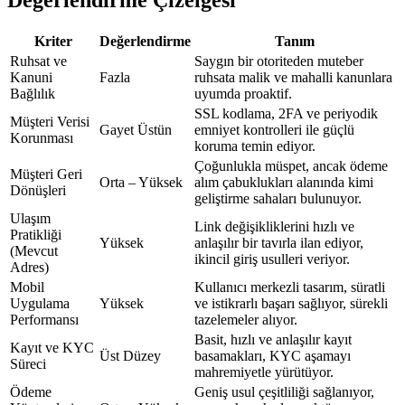
Kriter
Değerlendirme
Tanım
Ruhsat ve
Saygın bir otoriteden muteber
Kanuni
Fazla
ruhsata malik ve mahalli kanunlara
Bağlılık
uyumda proaktif.
SSL kodlama, 2FA ve periyodik
Müşteri Verisi
Gayet Üstün
emniyet kontrolleri ile güçlü
Korunması
koruma temin ediyor.
Çoğunlukla müspet, ancak ödeme
Müşteri Geri
Orta – Yüksek
alım çabuklukları alanında kimi
Dönüşleri
geliştirme sahaları bulunuyor.
Ulaşım
Link değişikliklerini hızlı ve
Pratikliği
Yüksek
anlaşılır bir tavırla ilan ediyor,
(Mevcut
ikincil giriş usulleri veriyor.
Adres)
Mobil
Kullanıcı merkezli tasarım, süratli
Uygulama
Yüksek
ve istikrarlı başarı sağlıyor, sürekli
Performansı
tazelemeler alıyor.
Basit, hızlı ve anlaşılır kayıt
Kayıt ve KYC
Üst Düzey
basamakları, KYC aşamayı
Süreci
mahremiyetle yürütüyor.
Ödeme
Geniş usul çeşitliliği sağlanıyor,