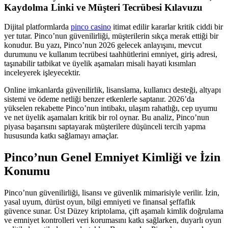
Kaydolma Linki ve Müşteri Tecrübesi Kılavuzu
Dijital platformlarda
pinco casino
itimat edilir kararlar kritik ciddi bir
yer tutar. Pinco’nun güvenilirliği, müşterilerin sıkça merak ettiği bir
konudur. Bu yazı, Pinco’nun 2026 gelecek anlayışını, mevcut
durumunu ve kullanım tecrübesi taahhütlerini emniyet, giriş adresi,
taşınabilir tatbikat ve üyelik aşamaları misali hayati kısımları
inceleyerek işleyecektir.
Online imkanlarda güvenilirlik, lisanslama, kullanıcı desteği, altyapı
sistemi ve ödeme netliği benzer etkenlerle saptanır. 2026’da
yükselen rekabette Pinco’nun intibakı, ulaşım rahatlığı, cep uyumu
ve net üyelik aşamaları kritik bir rol oynar. Bu analiz, Pinco’nun
piyasa başarısını saptayarak müşterilere düşünceli tercih yapma
hususunda katkı sağlamayı amaçlar.
Pinco’nun Genel Emniyet Kimliği ve İzin
Konumu
Pinco’nun güvenilirliği, lisansı ve güvenlik mimarisiyle verilir. İzin,
yasal uyum, dürüst oyun, bilgi emniyeti ve finansal şeffaflık
güvence sunar. Üst Düzey kriptolama, çift aşamalı kimlik doğrulama
ve emniyet kontrolleri veri korumasını katkı sağlarken, duyarlı oyun