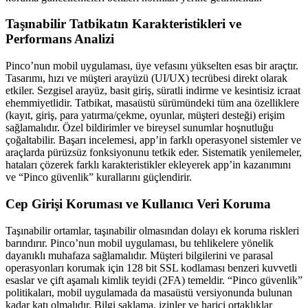
Taşınabilir Tatbikatın Karakteristikleri ve
Performans Analizi
Pinco’nun mobil uygulaması, üye vefasını yükselten esas bir araçtır.
Tasarımı, hızı ve müşteri arayüzü (UI/UX) tecrübesi direkt olarak
etkiler. Sezgisel arayüz, basit giriş, süratli indirme ve kesintisiz icraat
ehemmiyetlidir. Tatbikat, masaüstü sürümündeki tüm ana özelliklere
(kayıt, giriş, para yatırma/çekme, oyunlar, müşteri desteği) erişim
sağlamalıdır. Özel bildirimler ve bireysel sunumlar hoşnutluğu
çoğaltabilir. Başarı incelemesi, app’in farklı operasyonel sistemler ve
araçlarda pürüzsüz fonksiyonunu tetkik eder. Sistematik yenilemeler,
hataları çözerek farklı karakteristikler ekleyerek app’in kazanımını
ve “Pinco güvenlik” kurallarını güçlendirir.
Cep Girişi Koruması ve Kullanıcı Veri Koruma
Taşınabilir ortamlar, taşınabilir olmasından dolayı ek koruma riskleri
barındırır. Pinco’nun mobil uygulaması, bu tehlikelere yönelik
dayanıklı muhafaza sağlamalıdır. Müşteri bilgilerini ve parasal
operasyonları korumak için 128 bit SSL kodlaması benzeri kuvvetli
esaslar ve çift aşamalı kimlik teyidi (2FA) temeldir. “Pinco güvenlik”
politikaları, mobil uygulamada da masaüstü versiyonunda bulunan
kadar katı olmalıdır. Bilgi saklama, izinler ve harici ortaklıklar