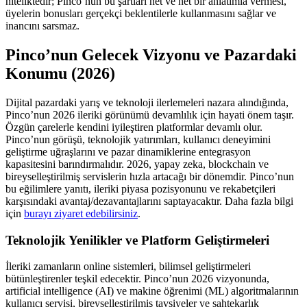
niteliktedir; Pinco’nun bu şartları net ve net bir anlatımla vermesi,
üyelerin bonusları gerçekçi beklentilerle kullanmasını sağlar ve
inancını sarsmaz.
Pinco’nun Gelecek Vizyonu ve Pazardaki
Konumu (2026)
Dijital pazardaki yarış ve teknoloji ilerlemeleri nazara alındığında,
Pinco’nun 2026 ileriki görünümü devamlılık için hayati önem taşır.
Özgün çarelerle kendini iyileştiren platformlar devamlı olur.
Pinco’nun görüşü, teknolojik yatırımları, kullanıcı deneyimini
geliştirme uğraşlarını ve pazar dinamiklerine entegrasyon
kapasitesini barındırmalıdır. 2026, yapay zeka, blockchain ve
bireyselleştirilmiş servislerin hızla artacağı bir dönemdir. Pinco’nun
bu eğilimlere yanıtı, ileriki piyasa pozisyonunu ve rekabetçileri
karşısındaki avantaj/dezavantajlarını saptayacaktır. Daha fazla bilgi
için
burayı ziyaret edebilirsiniz
.
Teknolojik Yenilikler ve Platform Geliştirmeleri
İleriki zamanların online sistemleri, bilimsel geliştirmeleri
bütünleştirenler teşkil edecektir. Pinco’nun 2026 vizyonunda,
artificial intelligence (AI) ve makine öğrenimi (ML) algoritmalarının
kullanıcı servisi, bireyselleştirilmiş tavsiyeler ve sahtekarlık