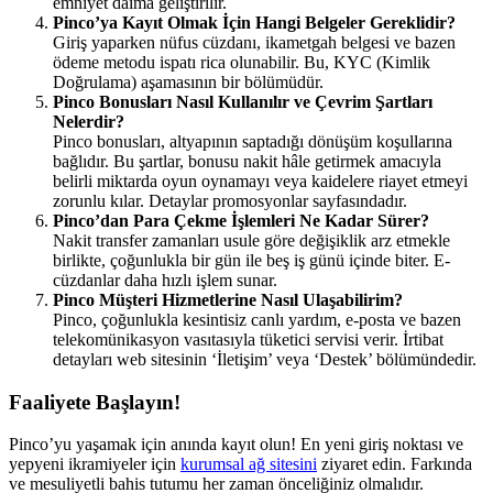
emniyet daima geliştirilir.
Pinco’ya Kayıt Olmak İçin Hangi Belgeler Gereklidir?
Giriş yaparken nüfus cüzdanı, ikametgah belgesi ve bazen
ödeme metodu ispatı rica olunabilir. Bu, KYC (Kimlik
Doğrulama) aşamasının bir bölümüdür.
Pinco Bonusları Nasıl Kullanılır ve Çevrim Şartları
Nelerdir?
Pinco bonusları, altyapının saptadığı dönüşüm koşullarına
bağlıdır. Bu şartlar, bonusu nakit hâle getirmek amacıyla
belirli miktarda oyun oynamayı veya kaidelere riayet etmeyi
zorunlu kılar. Detaylar promosyonlar sayfasındadır.
Pinco’dan Para Çekme İşlemleri Ne Kadar Sürer?
Nakit transfer zamanları usule göre değişiklik arz etmekle
birlikte, çoğunlukla bir gün ile beş iş günü içinde biter. E-
cüzdanlar daha hızlı işlem sunar.
Pinco Müşteri Hizmetlerine Nasıl Ulaşabilirim?
Pinco, çoğunlukla kesintisiz canlı yardım, e-posta ve bazen
telekomünikasyon vasıtasıyla tüketici servisi verir. İrtibat
detayları web sitesinin ‘İletişim’ veya ‘Destek’ bölümündedir.
Faaliyete Başlayın!
Pinco’yu yaşamak için anında kayıt olun! En yeni giriş noktası ve
yepyeni ikramiyeler için
kurumsal ağ sitesini
ziyaret edin. Farkında
ve mesuliyetli bahis tutumu her zaman önceliğiniz olmalıdır.