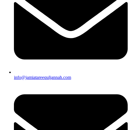
info@jamiatareequljannah.com