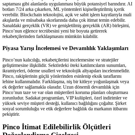
saptaması gibi alanlarda uygulanması büyük potansiyel barındırır. AI
botları 7/24 arka çıkarken, ML yöntemleri kişiselleştirilmiş içerik
verebilir. Blockchain teknolojisi, açık ve sabit işlem kayıtlarıyla mali
akışlarda ve müsabaka skorlarında daha çok itimat temin edebilir.
Sanaldaki gerçeklik (VR) ve genişletilmiş gerçeklik (AR) birleşimi,
Pinco’nun eğlence tecrübesini yeni bir boyuta getirerek
rekabetçilerinden farklılaşmasını mümkün kılabilir.
Piyasa Yarışı İncelemesi ve Devamlılık Yaklaşımları
Pinco’nun kalıcılığı, rekabetçilerini incelemesine ve stratejiler
geliştirmesine ilişkilidir. Sektördeki öteki katılımcıların sunumları,
ikramiyeleri, ödeme usulleri ve teknolojik altyapıları incelenmelidir.
Pinco, rakiplerinin güçlü yönlerinden esinlenip eksik taraflarını
lehine kullanmalıdır. Farklılaşma, niş bir kitleye yoğunlaşmak veya
ek değerler sağlamakla olasıdır. Uzun dönemli devamlılık için
Pinco’nun taze ve var olan müşterileri koruma planları oluşturması
zorunludur. Sadakat programları, VIP kulüpleri, özel indirimler ve
yüksek seviye müşteri desteği, kullanıcı bağlılığını çoğaltır. Şirket
sosyal sorumluluğu ve etik değerlere bağlılık da markanın itibarını
pekiştirir.
Pinco İtimat Edilebilirlik Ölçütleri
Değerlendirme Çizelgesi