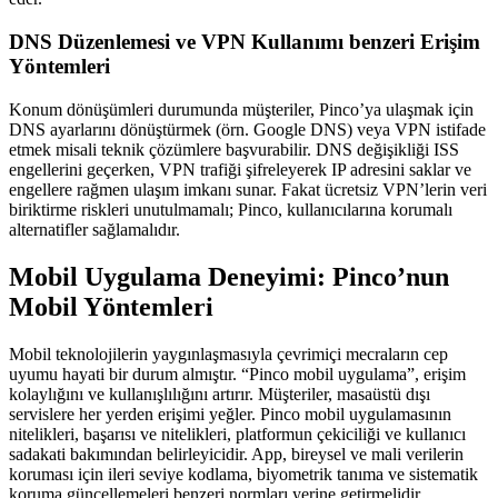
DNS Düzenlemesi ve VPN Kullanımı benzeri Erişim
Yöntemleri
Konum dönüşümleri durumunda müşteriler, Pinco’ya ulaşmak için
DNS ayarlarını dönüştürmek (örn. Google DNS) veya VPN istifade
etmek misali teknik çözümlere başvurabilir. DNS değişikliği ISS
engellerini geçerken, VPN trafiği şifreleyerek IP adresini saklar ve
engellere rağmen ulaşım imkanı sunar. Fakat ücretsiz VPN’lerin veri
biriktirme riskleri unutulmamalı; Pinco, kullanıcılarına korumalı
alternatifler sağlamalıdır.
Mobil Uygulama Deneyimi: Pinco’nun
Mobil Yöntemleri
Mobil teknolojilerin yaygınlaşmasıyla çevrimiçi mecraların cep
uyumu hayati bir durum almıştır. “Pinco mobil uygulama”, erişim
kolaylığını ve kullanışlılığını artırır. Müşteriler, masaüstü dışı
servislere her yerden erişimi yeğler. Pinco mobil uygulamasının
nitelikleri, başarısı ve nitelikleri, platformun çekiciliği ve kullanıcı
sadakati bakımından belirleyicidir. App, bireysel ve mali verilerin
koruması için ileri seviye kodlama, biyometrik tanıma ve sistematik
koruma güncellemeleri benzeri normları yerine getirmelidir.