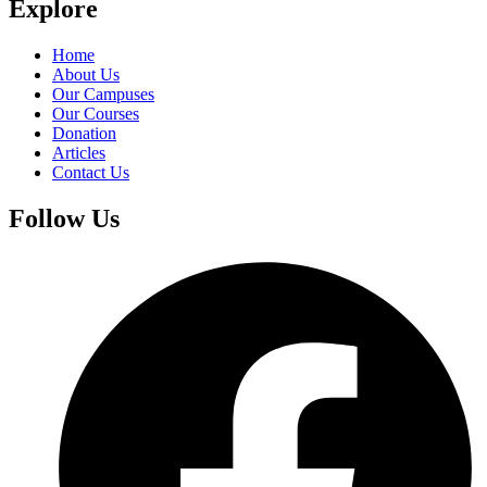
Explore
Home
About Us
Our Campuses
Our Courses
Donation
Articles
Contact Us
Follow Us