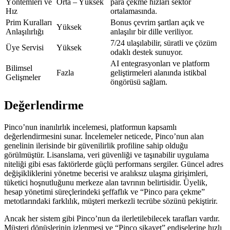
Yöntemleri ve
Orta – Yüksek
para çekme hızları sektör
Hız
ortalamasında.
Prim Kuralları
Bonus çevrim şartları açık ve
Yüksek
Anlaşılırlığı
anlaşılır bir dille veriliyor.
7/24 ulaşılabilir, süratli ve çözüm
Üye Servisi
Yüksek
odaklı destek sunuyor.
AI entegrasyonları ve platform
Bilimsel
Fazla
geliştirmeleri alanında istikbal
Gelişmeler
öngörüsü sağlam.
Değerlendirme
Pinco’nun inanılırlık incelemesi, platformun kapsamlı
değerlendirmesini sunar. İncelemeler neticede, Pinco’nun alan
genelinin ilerisinde bir güvenilirlik profiline sahip olduğu
görülmüştür. Lisanslama, veri güvenliği ve taşınabilir uygulama
niteliği gibi esas faktörlerde güçlü performans sergiler. Güncel adres
değişikliklerini yönetme becerisi ve aralıksız ulaşma girişimleri,
tüketici hoşnutluğunu merkeze alan tavrının belirtisidir. Üyelik,
hesap yönetimi süreçlerindeki şeffaflık ve “Pinco para çekme”
metotlarındaki farklılık, müşteri merkezli tecrübe sözünü pekiştirir.
Ancak her sistem gibi Pinco’nun da ilerletilebilecek tarafları vardır.
Müşteri dönüşlerinin izlenmesi ve “Pinco şikayet” endişelerine hızlı