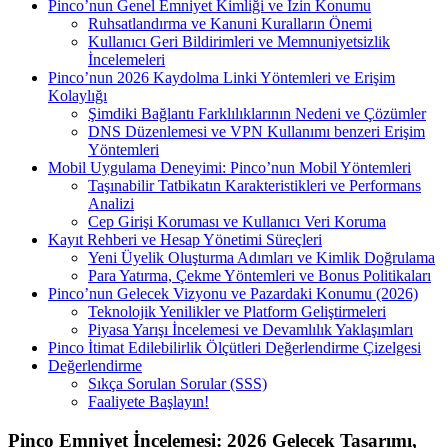
Pinco’nun Genel Emniyet Kimliği ve İzin Konumu
Ruhsatlandırma ve Kanuni Kuralların Önemi
Kullanıcı Geri Bildirimleri ve Memnuniyetsizlik
İncelemeleri
Pinco’nun 2026 Kaydolma Linki Yöntemleri ve Erişim
Kolaylığı
Şimdiki Bağlantı Farklılıklarının Nedeni ve Çözümler
DNS Düzenlemesi ve VPN Kullanımı benzeri Erişim
Yöntemleri
Mobil Uygulama Deneyimi: Pinco’nun Mobil Yöntemleri
Taşınabilir Tatbikatın Karakteristikleri ve Performans
Analizi
Cep Girişi Koruması ve Kullanıcı Veri Koruma
Kayıt Rehberi ve Hesap Yönetimi Süreçleri
Yeni Üyelik Oluşturma Adımları ve Kimlik Doğrulama
Para Yatırma, Çekme Yöntemleri ve Bonus Politikaları
Pinco’nun Gelecek Vizyonu ve Pazardaki Konumu (2026)
Teknolojik Yenilikler ve Platform Geliştirmeleri
Piyasa Yarışı İncelemesi ve Devamlılık Yaklaşımları
Pinco İtimat Edilebilirlik Ölçütleri Değerlendirme Çizelgesi
Değerlendirme
Sıkça Sorulan Sorular (SSS)
Faaliyete Başlayın!
Pinco Emniyet İncelemesi: 2026 Gelecek Tasarımı,