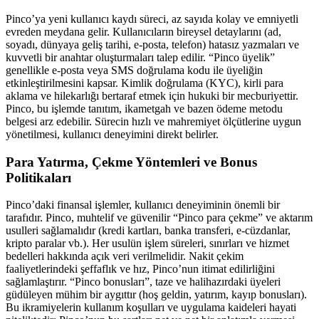
Pinco’ya yeni kullanıcı kaydı süreci, az sayıda kolay ve emniyetli
evreden meydana gelir. Kullanıcıların bireysel detaylarını (ad,
soyadı, dünyaya geliş tarihi, e-posta, telefon) hatasız yazmaları ve
kuvvetli bir anahtar oluşturmaları talep edilir. “Pinco üyelik”
genellikle e-posta veya SMS doğrulama kodu ile üyeliğin
etkinleştirilmesini kapsar. Kimlik doğrulama (KYC), kirli para
aklama ve hilekarlığı bertaraf etmek için hukuki bir mecburiyettir.
Pinco, bu işlemde tanıtım, ikametgah ve bazen ödeme metodu
belgesi arz edebilir. Sürecin hızlı ve mahremiyet ölçütlerine uygun
yönetilmesi, kullanıcı deneyimini direkt belirler.
Para Yatırma, Çekme Yöntemleri ve Bonus
Politikaları
Pinco’daki finansal işlemler, kullanıcı deneyiminin önemli bir
tarafıdır. Pinco, muhtelif ve güvenilir “Pinco para çekme” ve aktarım
usulleri sağlamalıdır (kredi kartları, banka transferi, e-cüzdanlar,
kripto paralar vb.). Her usulün işlem süreleri, sınırları ve hizmet
bedelleri hakkında açık veri verilmelidir. Nakit çekim
faaliyetlerindeki şeffaflık ve hız, Pinco’nun itimat edilirliğini
sağlamlaştırır. “Pinco bonusları”, taze ve halihazırdaki üyeleri
güdüleyen mühim bir aygıttır (hoş geldin, yatırım, kayıp bonusları).
Bu ikramiyelerin kullanım koşulları ve uygulama kaideleri hayati