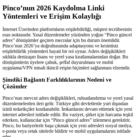
Pinco’nun 2026 Kaydolma Linki
Yöntemleri ve Erişim Kolaylığı
İnternet Üzerinden platformların erişilebilirliği, müşteri tecrübesinin
esas noktasıdır. Yasal düzenlemeler yüzünden yoğun “Pinco güncel
adres” dönüşümler geçiren mecralar için bu durum önemlidir.
Pinco’nun 2026’ya doğrultusunda adaptasyonu ve kesintisiz
erişilebilirlik yöntemleri hayati bir rol oynar. Adres değişiklikleri
sıklıkla denizaşırı lisans ve yerel yasa kısıtlamalarından doğar. Bu
dönüşümlerin üyelere çabuk, şeffaf duyurulması ve mobil
uygulama/VPN misali ikincil erişim biçimleri sağlanması elzemdir.
Şimdiki Bağlantı Farklılıklarının Nedeni ve
Çözümler
Pinco’nun mevcut adres değişiklikleri, ruhsatlandırma ve yerel yasal
düzenlemelerden ileri gelir. Türkiye gibi devletlerde yurt dışından
izinli tedarikçiler kısıtlanabilir. İmkanlarını devam ettirmek için yeni
internet adresleri istifade edilir. Bu vaziyet, şirket için harcama teşkil
ederken, kullanıcılar için “Pinco güncel adres” izlenmesi gerektirir.
Pinco, bu bariyerlerle başa çıkmak için yeni adresleri sosyal medya,
e-posta veya ortak sitelerle bildirir ve mobil uygulamalarını istifade
eder.