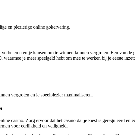
lige en plezierige online gokervaring.
n verbeteren en je kansen om te winnen kunnen vergroten. Een van de g
, waarmee je meer speelgeld hebt om mee te werken bij je eerste inzett
nnen vergroten en je speelplezier maximaliseren.
s
online casino. Zorg ervoor dat het casino dat je kiest is gereguleerd en
rmen voor eerlijkheid en veiligheid.