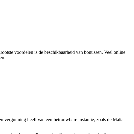
rootste voordelen is de beschikbaarheid van bonussen. Veel online
en.
 een vergunning heeft van een betrouwbare instantie, zoals de Malta