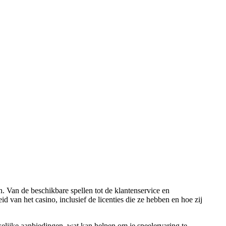
n. Van de beschikbare spellen tot de klantenservice en
id van het casino, inclusief de licenties die ze hebben en hoe zij
lijke aanbiedingen, wat kan helpen om je speelervaring te