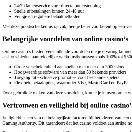
24/7 klantenservice voor directe ondersteuning
Snelle uitbetalingen binnen 24-48 uur
Veilige en reguliere betaalmethoden
Met deze praktische kennis op zak, ben je beter voorbereid op een vei
Belangrijke voordelen van online casino’s
Online casino’s bieden verschillende voordelen die je ervaring kunne
casino’s bieden aantrekkelijke welkomstbonussen zoals 100% tot $500
Grote verscheidenheid aan spellen met meer dan 3000 slots
Hoogwaardige software van meer dan 50 bekende providers
Toegang tot exclusieve promoties voor bestaande spelers
Flexibele betaalopties, waaronder Visa, MasterCard en PayPal
Door gebruik te maken van deze voordelen, kun je je kansen om te wi
Vertrouwen en veiligheid bij online casino’
Veiligheid is een van de belangrijkste factoren bij het kiezen van een 
Gaming Authority. Dit garandeert dat het casino voldoet aan strikte no