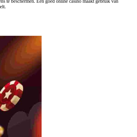
gevens te beschermen. Een goed online casino maakt gebruik van
elt.