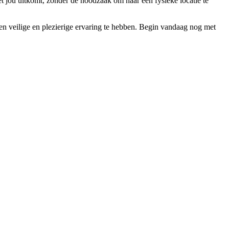
et jou uitkomt, zonder de noodzaak om naar een fysieke locatie te
en veilige en plezierige ervaring te hebben. Begin vandaag nog met