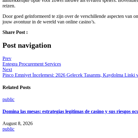
aantrekkelijke optie voor zowel nieuwe als ervaren spelers. Bovendien
reizen.
Door goed geïnformeerd te zijn over de verschillende aspecten van on
jouw avontuur in de wereld van online casino’s.
Share Post :
Post navigation
Prev
Entegra Procurement Services
Next
Pinco Emniyet İncelemesi: 2026 Gelecek Tasarımı, Kaydolma Linki v
Related Posts
public
Domina las mesas: estrategias legítimas de casino y sus riesgos oc
August 8, 2026
public