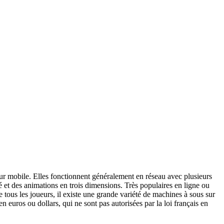
r mobile. Elles fonctionnent généralement en réseau avec plusieurs
t des animations en trois dimensions. Très populaires en ligne ou
e tous les joueurs, il existe une grande variété de machines à sous sur
en euros ou dollars, qui ne sont pas autorisées par la loi français en