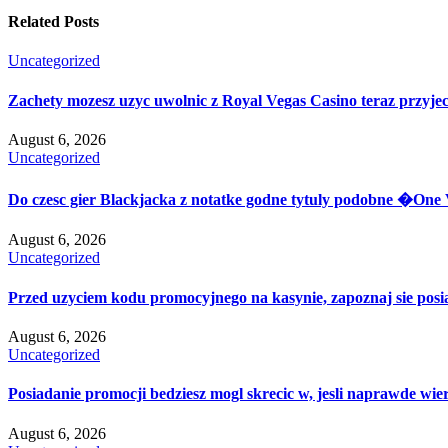
Related Posts
Uncategorized
Zachety mozesz uzyc uwolnic z Royal Vegas Casino teraz przyjec
August 6, 2026
Uncategorized
Do czesc gier Blackjacka z notatke godne tytuly podobne �One
August 6, 2026
Uncategorized
Przed uzyciem kodu promocyjnego na kasynie, zapoznaj sie pos
August 6, 2026
Uncategorized
Posiadanie promocji bedziesz mogl skrecic w, jesli naprawde wierz
August 6, 2026