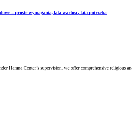
dowe – proste wymagania, lata wartosc, lata potrzeba
er Hamna Center’s supervision, we offer comprehensive religious and 