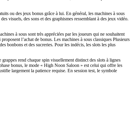
uits ou des jeux bonus grâce à lui. En général, les machines à sous
des visuels, des sons et des graphismes ressemblant à des jeux vidéo.
achines à sous sont très appréciées par les joueurs qui ne souhaitent
i proposent l’achat de bonus. Les machines à sous classiques Plusieurs
 bonbons et des sucreries. Pour les indécis, les slots les plus
grappes rend chaque spin visuellement distinct des slots à lignes
 phase bonus, le mode « High Noon Saloon » est celui qui offre les
tifie largement la patience requise. En session test, le symbole