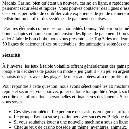
Madnix Casino, bien qu’étant un nouveau casino en ligne, a rapidement
paiement sécurisées et rapides. Vous pouvez contacter des lignes d’ass
Cela vous permettra de contrôler votre expérience de jeu de manière res
redistribution et offrir des systèmes de paiement sécurisés.
D’autres éléments comme les fonctionnalités bonus, l’éditeur ou la m
bonus adaptés et bonne compréhension des lignes de paiement D’où son
aider à faire le bon choix, nous vous présentons le Top 5 des meilleures
50 lignes de paiement fixes ou activables, des animations soignées et
sécurité
À l’inverse, les jeux à faible volatilité offrent généralement des gains
lorsque tu décideras de passer du mode « jeu gratuit » au jeu en argent
Choisis des jeux avec des plages de mises adaptées, afin de profiter d
Pour répondre à cette question, nous avons sélectionné les 10 machines 
réputé et sécurisé, vous pouvez jouer en toute tranquillité d’esprit, s
sécurité des informations personnelles et financières des joueurs. Sur
vous soyez.
Ces sites complètent l’expérience des casinos en ligne en offran
Le groupe Bwin a su se positionner avec succès en Belgique dan
Si vous souhaitez jouer à une nouvelle machine à sous en ligne g
Chaque jeux de casino possède un thème (aventures, animaux, g