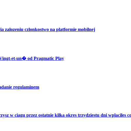
ia zalozeniu czlonkostwo na platformie mobilnej
 Vingt-et-un� od Pragmatic Play
iadanie regulaminem
ysz w ciagu przez ostatnie kilka okres trzydziestu dni wplaciles c