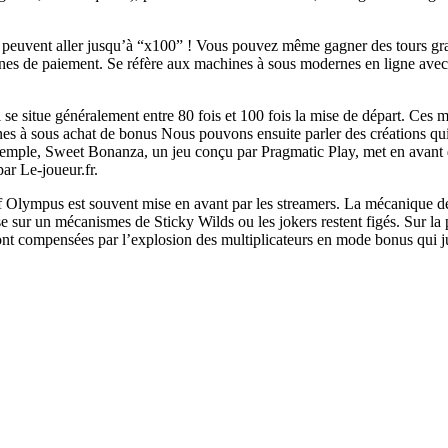
 peuvent aller jusqu’à “x100” ! Vous pouvez même gagner des tours grat
nes de paiement. Se réfère aux machines à sous modernes en ligne avec 
se situe généralement entre 80 fois et 100 fois la mise de départ. Ces m
nes à sous achat de bonus Nous pouvons ensuite parler des créations qu
xemple, Sweet Bonanza, un jeu conçu par Pragmatic Play, met en avant des
ar Le-joueur.fr.
f Olympus est souvent mise en avant par les streamers. La mécanique de 
se sur un mécanismes de Sticky Wilds ou les jokers restent figés. Sur la
ont compensées par l’explosion des multiplicateurs en mode bonus qui jus