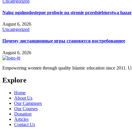
Uncategorized
Naloz ogolnodostepne probuje na stronie przedsiebiorstwa hazar
August 6, 2026
Uncategorized
Почему дистанционные игры становятся востребованнее
August 6, 2026
Empowering women through quality Islamic education since 2011. Und
Explore
Home
About Us
Our Campuses
Our Courses
Donation
Articles
Contact Us