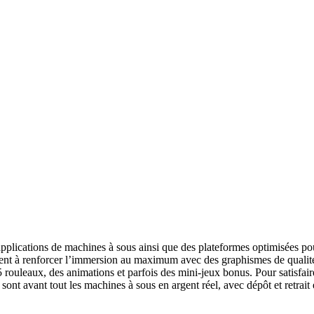
plications de machines à sous ainsi que des plateformes optimisées pou
nt à renforcer l’immersion au maximum avec des graphismes de qualité e
5 rouleaux, des animations et parfois des mini-jeux bonus. Pour satisfair
 sont avant tout les machines à sous en argent réel, avec dépôt et retrait 