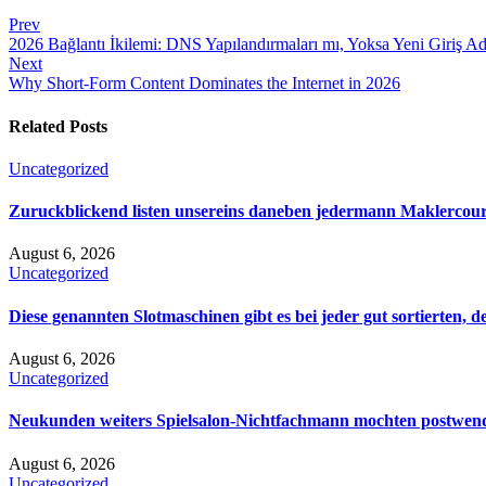
Prev
2026 Bağlantı İkilemi: DNS Yapılandırmaları mı, Yoksa Yeni Giriş Ad
Next
Why Short-Form Content Dominates the Internet in 2026
Related Posts
Uncategorized
Zuruckblickend listen unsereins daneben jedermann Maklercou
August 6, 2026
Uncategorized
Diese genannten Slotmaschinen gibt es bei jeder gut sortierten, 
August 6, 2026
Uncategorized
Neukunden weiters Spielsalon-Nichtfachmann mochten postwen
August 6, 2026
Uncategorized