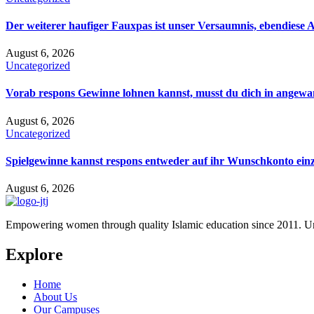
Der weiterer haufiger Fauxpas ist unser Versaumnis, ebendiese Ab
August 6, 2026
Uncategorized
Vorab respons Gewinne lohnen kannst, musst du dich in angewan
August 6, 2026
Uncategorized
Spielgewinne kannst respons entweder auf ihr Wunschkonto einza
August 6, 2026
Empowering women through quality Islamic education since 2011. Und
Explore
Home
About Us
Our Campuses