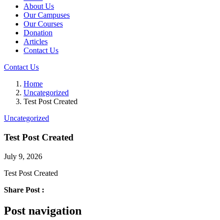
About Us
Our Campuses
Our Courses
Donation
Articles
Contact Us
Contact Us
Home
Uncategorized
Test Post Created
Uncategorized
Test Post Created
July 9, 2026
Test Post Created
Share Post :
Post navigation