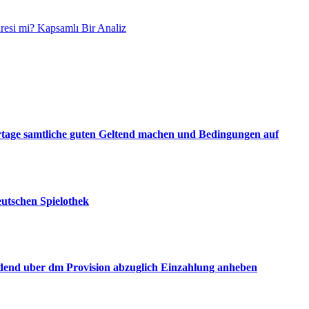
resi mi? Kapsamlı Bir Analiz
rtage samtliche guten Geltend machen und Bedingungen auf
deutschen Spielothek
dend uber dm Provision abzuglich Einzahlung anheben