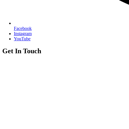
Facebook
Instagram
YouTube
Get In Touch