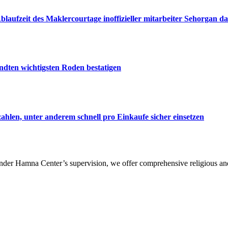
laufzeit des Maklercourtage inoffizieller mitarbeiter Sehorgan da
dten wichtigsten Roden bestatigen
hlen, unter anderem schnell pro Einkaufe sicher einsetzen
er Hamna Center’s supervision, we offer comprehensive religious and 