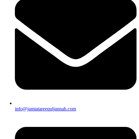
info@jamiatareequljannah.com