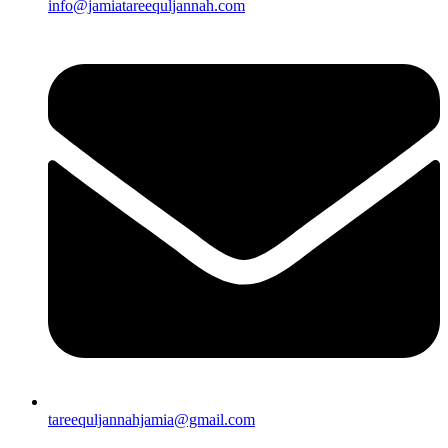
info@jamiatareequljannah.com
tareequljannahjamia@gmail.com