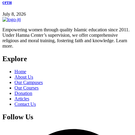
сети
July 8, 2026
Empowering women through quality Islamic education since 2011.
Under Hamna Center’s supervision, we offer comprehensive
religious and moral training, fostering faith and knowledge. Learn
more.
Explore
Home
About Us
Our Campuses
Our Courses
Donation
Articles
Contact Us
Follow Us