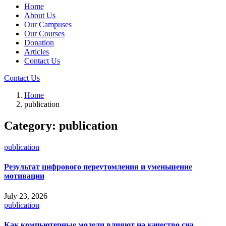
Home
About Us
Our Campuses
Our Courses
Donation
Articles
Contact Us
Contact Us
Home
publication
Category:
publication
publication
Результат цифрового переутомления и уменьшение
мотивации
July 23, 2026
publication
Как компьютерные модели влияют на качество сна