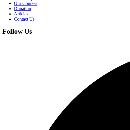
Our Courses
Donation
Articles
Contact Us
Follow Us