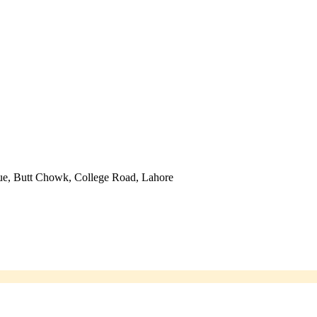
ue, Butt Chowk, College Road, Lahore