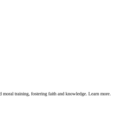
moral training, fostering faith and knowledge. Learn more.