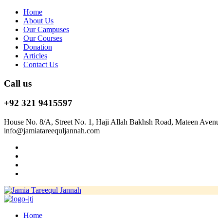
Home
About Us
Our Campuses
Our Courses
Donation
Articles
Contact Us
Call us
+92 321 9415597
House No. 8/A, Street No. 1, Haji Allah Bakhsh Road, Mateen Aven
info@jamiatareequljannah.com
Home