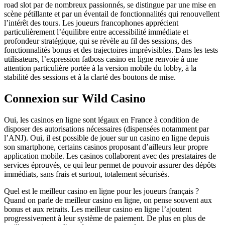
road slot par de nombreux passionnés, se distingue par une mise en
scène pétillante et par un éventail de fonctionnalités qui renouvellent
l’intérêt des tours. Les joueurs francophones apprécient
particulièrement l’équilibre entre accessibilité immédiate et
profondeur stratégique, qui se révèle au fil des sessions, des
fonctionnalités bonus et des trajectoires imprévisibles. Dans les tests
utilisateurs, l’expression fatboss casino en ligne renvoie à une
attention particulière portée à la version mobile du lobby, à la
stabilité des sessions et à la clarté des boutons de mise.
Connexion sur Wild Casino
Oui, les casinos en ligne sont légaux en France à condition de
disposer des autorisations nécessaires (dispensées notamment par
l’ANJ). Oui, il est possible de jouer sur un casino en ligne depuis
son smartphone, certains casinos proposant d’ailleurs leur propre
application mobile. Les casinos collaborent avec des prestataires de
services éprouvés, ce qui leur permet de pouvoir assurer des dépôts
immédiats, sans frais et surtout, totalement sécurisés.
Quel est le meilleur casino en ligne pour les joueurs français ?
Quand on parle de meilleur casino en ligne, on pense souvent aux
bonus et aux retraits. Les meilleur casino en ligne l’ajoutent
progressivement à leur système de paiement. De plus en plus de