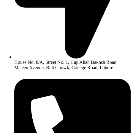
House No. 8/A, Street No. 1, Haji Allah Bakhsh Road,
Mateen Avenue, Butt Chowk, College Road, Lahore