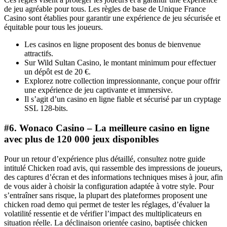
de jeu agréable pour tous. Les règles de base de Unique France
Casino sont établies pour garantir une expérience de jeu sécurisée et
équitable pour tous les joueurs.
Les casinos en ligne proposent des bonus de bienvenue
attractifs.
Sur Wild Sultan Casino, le montant minimum pour effectuer
un dépôt est de 20 €.
Explorez notre collection impressionnante, conçue pour offrir
une expérience de jeu captivante et immersive.
Il s’agit d’un casino en ligne fiable et sécurisé par un cryptage
SSL 128-bits.
#6. Wonaco Casino – La meilleure casino en ligne
avec plus de 120 000 jeux disponibles
Pour un retour d’expérience plus détaillé, consultez notre guide
intitulé Chicken road avis, qui rassemble des impressions de joueurs,
des captures d’écran et des informations techniques mises à jour, afin
de vous aider à choisir la configuration adaptée à votre style. Pour
s’entraîner sans risque, la plupart des plateformes proposent une
chicken road demo qui permet de tester les réglages, d’évaluer la
volatilité ressentie et de vérifier l’impact des multiplicateurs en
situation réelle. La déclinaison orientée casino, baptisée chicken