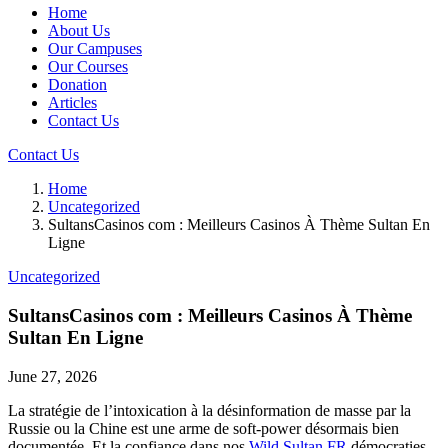
Home
About Us
Our Campuses
Our Courses
Donation
Articles
Contact Us
Contact Us
Home
Uncategorized
SultansCasinos com : Meilleurs Casinos À Thème Sultan En
Ligne
Uncategorized
SultansCasinos com : Meilleurs Casinos À Thème
Sultan En Ligne
June 27, 2026
La stratégie de l’intoxication à la désinformation de masse par la
Russie ou la Chine est une arme de soft-power désormais bien
documentée. Et la confiance dans nos
Wild Sultan FR
démocraties,