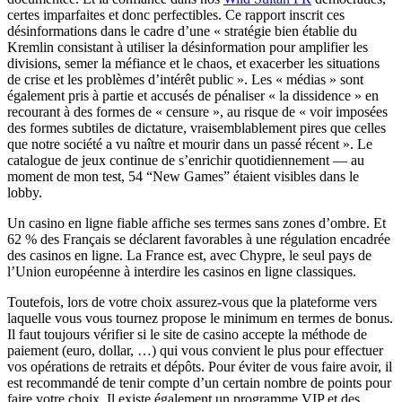
certes imparfaites et donc perfectibles. Ce rapport inscrit ces
désinformations dans le cadre d’une « stratégie bien établie du
Kremlin consistant à utiliser la désinformation pour amplifier les
divisions, semer la méfiance et le chaos, et exacerber les situations
de crise et les problèmes d’intérêt public ». Les « médias » sont
également pris à partie et accusés de pénaliser « la dissidence » en
recourant à des formes de « censure », au risque de « voir imposées
des formes subtiles de dictature, vraisemblablement pires que celles
que notre société a vu naître et mourir dans un passé récent ». Le
catalogue de jeux continue de s’enrichir quotidiennement — au
moment de mon test, 54 “New Games” étaient visibles dans le
lobby.
Un casino en ligne fiable affiche ses termes sans zones d’ombre. Et
62 % des Français se déclarent favorables à une régulation encadrée
des casinos en ligne. La France est, avec Chypre, le seul pays de
l’Union européenne à interdire les casinos en ligne classiques.
Toutefois, lors de votre choix assurez-vous que la plateforme vers
laquelle vous vous tournez propose le minimum en termes de bonus.
Il faut toujours vérifier si le site de casino accepte la méthode de
paiement (euro, dollar, …) qui vous convient le plus pour effectuer
vos opérations de retraits et dépôts. Pour éviter de vous faire avoir, il
est recommandé de tenir compte d’un certain nombre de points pour
faire votre choix. Il existe également un programme VIP et des