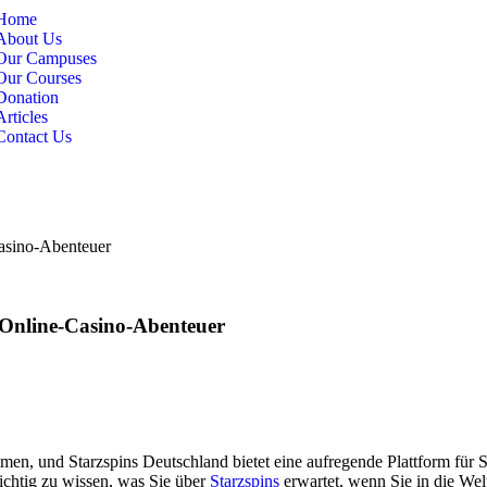
Home
About Us
Our Campuses
Our Courses
Donation
Articles
Contact Us
Casino-Abenteuer
s Online-Casino-Abenteuer
en, und Starzspins Deutschland bietet eine aufregende Plattform für S
ichtig zu wissen, was Sie über
Starzspins
erwartet, wenn Sie in die Wel