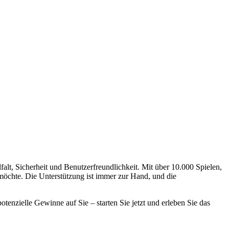
falt, Sicherheit und Benutzerfreundlichkeit. Mit über 10.000 Spielen,
n möchte. Die Unterstützung ist immer zur Hand, und die
enzielle Gewinne auf Sie – starten Sie jetzt und erleben Sie das