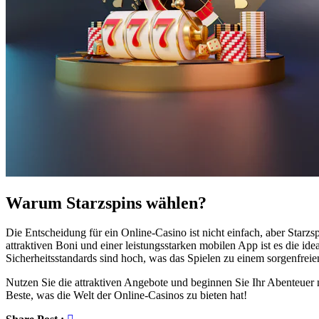
Warum Starzspins wählen?
Die Entscheidung für ein Online-Casino ist nicht einfach, aber Starzs
attraktiven Boni und einer leistungsstarken mobilen App ist es die id
Sicherheitsstandards sind hoch, was das Spielen zu einem sorgenfreie
Nutzen Sie die attraktiven Angebote und beginnen Sie Ihr Abenteuer n
Beste, was die Welt der Online-Casinos zu bieten hat!