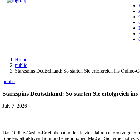
Home
public
Starzspins Deutschland: So starten Sie erfolgreich ins Online-
public
Starzspins Deutschland: So starten Sie erfolgreich in
July 7, 2026
Das Online-Casino-Erlebnis hat in den letzten Jahren enorm zugenomm
Spielen, attraktiven Boni und einem hohen Maß an Sicherheit ist es w