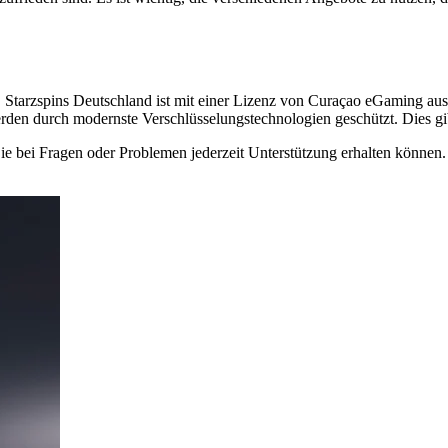
. Starzspins Deutschland ist mit einer Lizenz von Curaçao eGaming ausg
erden durch modernste Verschlüsselungstechnologien geschützt. Dies gib
 Sie bei Fragen oder Problemen jederzeit Unterstützung erhalten könn