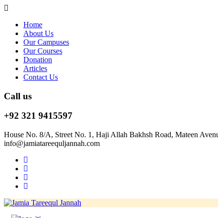
Home
About Us
Our Campuses
Our Courses
Donation
Articles
Contact Us
Call us
+92 321 9415597
House No. 8/A, Street No. 1, Haji Allah Bakhsh Road, Mateen Aven
info@jamiatareequljannah.com