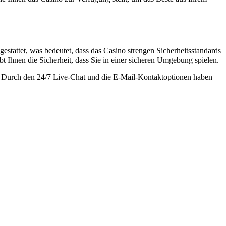
estattet, was bedeutet, dass das Casino strengen Sicherheitsstandards
t Ihnen die Sicherheit, dass Sie in einer sicheren Umgebung spielen.
en. Durch den 24/7 Live-Chat und die E-Mail-Kontaktoptionen haben