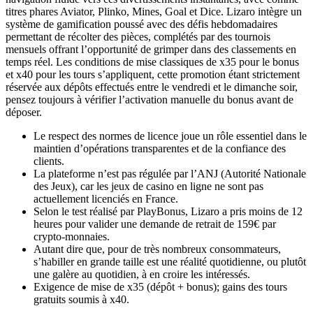
titres phares Aviator, Plinko, Mines, Goal et Dice. Lizaro intègre un
système de gamification poussé avec des défis hebdomadaires
permettant de récolter des pièces, complétés par des tournois
mensuels offrant l’opportunité de grimper dans des classements en
temps réel. Les conditions de mise classiques de x35 pour le bonus
et x40 pour les tours s’appliquent, cette promotion étant strictement
réservée aux dépôts effectués entre le vendredi et le dimanche soir,
pensez toujours à vérifier l’activation manuelle du bonus avant de
déposer.
Le respect des normes de licence joue un rôle essentiel dans le
maintien d’opérations transparentes et de la confiance des
clients.
La plateforme n’est pas régulée par l’ANJ (Autorité Nationale
des Jeux), car les jeux de casino en ligne ne sont pas
actuellement licenciés en France.
Selon le test réalisé par PlayBonus, Lizaro a pris moins de 12
heures pour valider une demande de retrait de 159€ par
crypto-monnaies.
Autant dire que, pour de très nombreux consommateurs,
s’habiller en grande taille est une réalité quotidienne, ou plutôt
une galère au quotidien, à en croire les intéressés.
Exigence de mise de x35 (dépôt + bonus); gains des tours
gratuits soumis à x40.