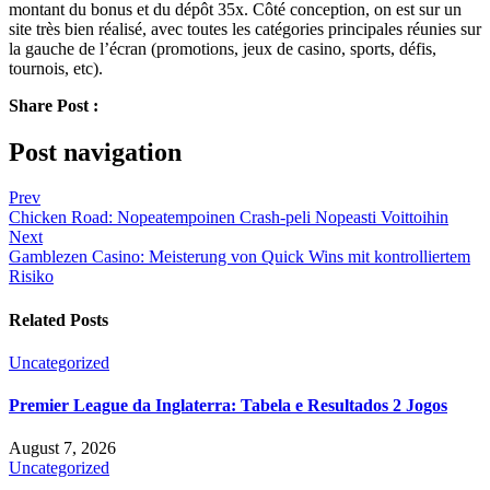
montant du bonus et du dépôt 35x. Côté conception, on est sur un
site très bien réalisé, avec toutes les catégories principales réunies sur
la gauche de l’écran (promotions, jeux de casino, sports, défis,
tournois, etc).
Share Post :
Post navigation
Prev
Chicken Road: Nopeatempoinen Crash-peli Nopeasti Voittoihin
Next
Gamblezen Casino: Meisterung von Quick Wins mit kontrolliertem
Risiko
Related Posts
Uncategorized
Premier League da Inglaterra: Tabela e Resultados 2 Jogos
August 7, 2026
Uncategorized