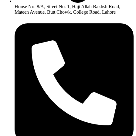
House No. 8/A, Street No. 1, Haji Allah Bakhsh Road,
Mateen Avenue, Butt Chowk, College Road, Lahore