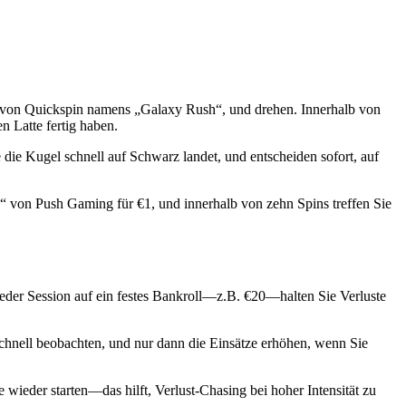
pin von Quickspin namens „Galaxy Rush“, und drehen. Innerhalb von
 Latte fertig haben.
die Kugel schnell auf Schwarz landet, und entscheiden sofort, auf
e“ von Push Gaming für €1, und innerhalb von zehn Spins treffen Sie
jeder Session auf ein festes Bankroll—z.B. €20—halten Sie Verluste
schnell beobachten, und nur dann die Einsätze erhöhen, wenn Sie
 wieder starten—das hilft, Verlust‑Chasing bei hoher Intensität zu