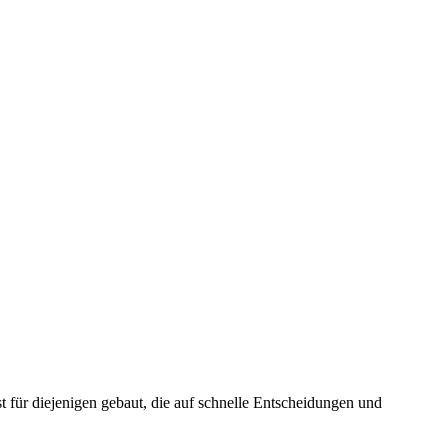
st für diejenigen gebaut, die auf schnelle Entscheidungen und