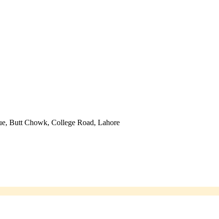
ue, Butt Chowk, College Road, Lahore