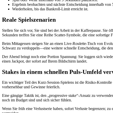
Ergebnis beobachten und nächste Entscheidung innerhalb von 5
Wiederholen, bis das Bankroll‑Limit erreicht ist.
Reale Spielszenarien
Stellen Sie sich vor, Sie sind bei der Arbeit in der Kaffeepause. S
Sekunden treffen Sie eine Reihe Scatter‑Symbole, die eine sofortige
Beim Mittagessen steigen Sie an einen Live‑Roulette‑Tisch von Evolut
Schwarz zu verdoppeln—eine weitere schnelle Entscheidung, die den 
Der Abend bringt noch eine Portion Spannung: Sie loggen sich wieder
einen Jackpot, der sofort auf Ihrem Bildschirm landet.
Stakes in einem schnellen Puls‑Umfeld ver
Ein wichtiger Teil des Kurz‑Session‑Spielens ist die Risiko‑Kontrol
vorhersehbar und Gewinne feierlich.
Eine gängige Taktik ist, den „progressive stake“‑Ansatz zu verwende
noch im Budget sind und sich sicher fühlen.
Wenn Sie früh eine Verlustserie haben, sofort Verluste begrenzen; zu 