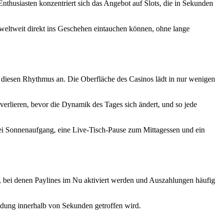
nthusiasten konzentriert sich das Angebot auf Slots, die in Sekunden
er weltweit direkt ins Geschehen eintauchen können, ohne lange
n diesen Rhythmus an. Die Oberfläche des Casinos lädt in nur wenigen
erlieren, bevor die Dynamik des Tages sich ändert, und so jede
n bei Sonnenaufgang, eine Live‑Tisch‑Pause zum Mittagessen und ein
ele, bei denen Paylines im Nu aktiviert werden und Auszahlungen häufig
idung innerhalb von Sekunden getroffen wird.