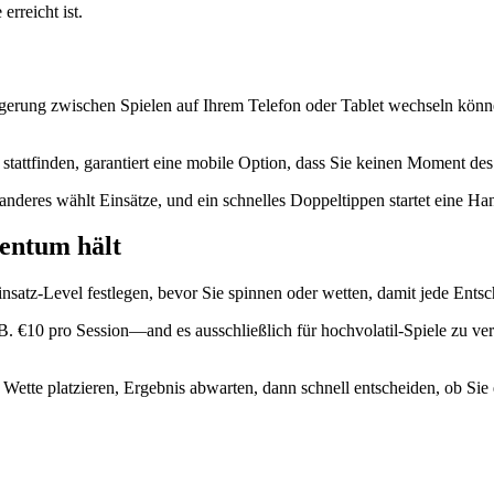
erreicht ist.
ögerung zwischen Spielen auf Ihrem Telefon oder Tablet wechseln können
stattfinden, garantiert eine mobile Option, dass Sie keinen Moment d
 anderes wählt Einsätze, und ein schnelles Doppeltippen startet eine Ha
entum hält
Einsatz‑Level festlegen, bevor Sie spinnen oder wetten, damit jede Ent
z.B. €10 pro Session—and es ausschließlich für hochvolatil‑Spiele zu v
 Wette platzieren, Ergebnis abwarten, dann schnell entscheiden, ob S