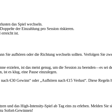
lusten das Spiel wechseln.
 Doppelte der Einzahlung pro Session riskieren.
rreicht ist.
ann Sie aufhören oder die Richtung wechseln sollten. Verfolgen Sie z
nne erzielen, ist das meist genug, um die Session zu beenden—es sei 
 ist es klug, eine Pause einzulegen.
nach €30 Gewinn“ oder „Aufhören nach €15 Verlust“. Diese Regeln h
n und das High‑Intensity‑Spiel ab Tag eins zu erleben. Melden Sie sic
 zu Sofort‑Gewinnen!