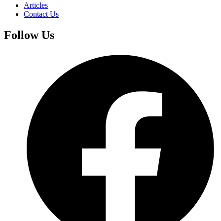
Articles
Contact Us
Follow Us