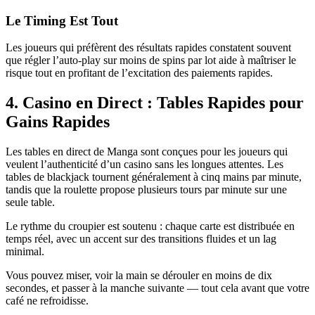
Le Timing Est Tout
Les joueurs qui préfèrent des résultats rapides constatent souvent
que régler l’auto‑play sur moins de spins par lot aide à maîtriser le
risque tout en profitant de l’excitation des paiements rapides.
4. Casino en Direct : Tables Rapides pour
Gains Rapides
Les tables en direct de Manga sont conçues pour les joueurs qui
veulent l’authenticité d’un casino sans les longues attentes. Les
tables de blackjack tournent généralement à cinq mains par minute,
tandis que la roulette propose plusieurs tours par minute sur une
seule table.
Le rythme du croupier est soutenu : chaque carte est distribuée en
temps réel, avec un accent sur des transitions fluides et un lag
minimal.
Vous pouvez miser, voir la main se dérouler en moins de dix
secondes, et passer à la manche suivante — tout cela avant que votre
café ne refroidisse.