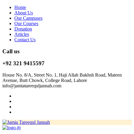
Home
About Us
Our Campuses
Our Courses
Donation
Articles
Contact Us
Call us
+92 321 9415597
House No. 8/A, Street No. 1, Haji Allah Bakhsh Road, Mateen
Avenue, Butt Chowk, College Road, Lahore
info@jamiatareequljannah.com