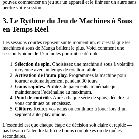
pouvez commencer un jeu sur un appareil et le finir sur un autre sans
perdre votre session.
3. Le Rythme du Jeu de Machines à Sous
en Temps Réel
Les sessions courtes reposent sur le momentum, et c’est là que les
machines à sous de Manga brillent le plus. Voici comment une
session typique de 15 minutes pourrait se dérouler :
Sélection de spin.
Choisissez une machine à sous à volatilité
moyenne avec un temps de rotation faible.
Activation de l’auto‑play.
Programmez la machine pour
tourner automatiquement pendant 30 tours.
Gains rapides.
Profitez de paiements immédiats qui
maintiennent l’adrénaline au maximum.
Point de contrôle.
Après chaque série de spins, décidez si
vous continuez ou encaissez.
Clôture.
Retirez vos gains ou continuez à jouer lors d’un
segment auto‑play unique.
L’essentiel est que chaque étape de décision soit claire et rapide —
pas besoin d’attendre la fin de bonus complexes ou de quêtes
secondaires.