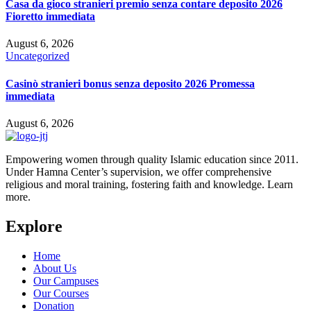
Casa da gioco stranieri premio senza contare deposito 2026
Fioretto immediata
August 6, 2026
Uncategorized
Casinò stranieri bonus senza deposito 2026 Promessa
immediata
August 6, 2026
Empowering women through quality Islamic education since 2011.
Under Hamna Center’s supervision, we offer comprehensive
religious and moral training, fostering faith and knowledge. Learn
more.
Explore
Home
About Us
Our Campuses
Our Courses
Donation