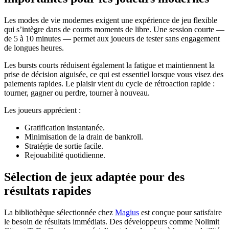
Les modes de vie modernes exigent une expérience de jeu flexible
qui s’intègre dans de courts moments de libre. Une session courte —
de 5 à 10 minutes — permet aux joueurs de tester sans engagement
de longues heures.
Les bursts courts réduisent également la fatigue et maintiennent la
prise de décision aiguisée, ce qui est essentiel lorsque vous visez des
paiements rapides. Le plaisir vient du cycle de rétroaction rapide :
tourner, gagner ou perdre, tourner à nouveau.
Les joueurs apprécient :
Gratification instantanée.
Minimisation de la drain de bankroll.
Stratégie de sortie facile.
Rejouabilité quotidienne.
Sélection de jeux adaptée pour des
résultats rapides
La bibliothèque sélectionnée chez
Magius
est conçue pour satisfaire
le besoin de résultats immédiats. Des développeurs comme Nolimit