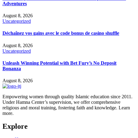
Adventures
August 8, 2026
Uncategorized
Déchaînez vos gains avec le code bonus de casino shuffle
August 8, 2026
Uncategorized
Unleash Winning Potential with Bet Fury’s No Deposit
Bonanza
August 8, 2026
Empowering women through quality Islamic education since 2011.
Under Hamna Center’s supervision, we offer comprehensive
religious and moral training, fostering faith and knowledge. Learn
more.
Explore