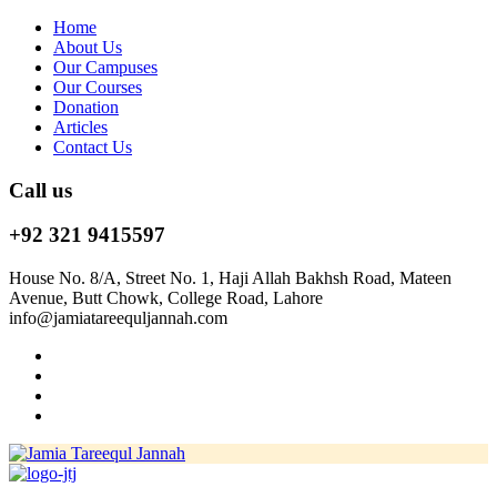
Home
About Us
Our Campuses
Our Courses
Donation
Articles
Contact Us
Call us
+92 321 9415597
House No. 8/A, Street No. 1, Haji Allah Bakhsh Road, Mateen
Avenue, Butt Chowk, College Road, Lahore
info@jamiatareequljannah.com