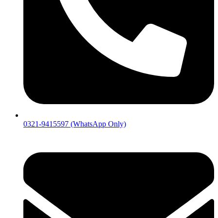
0321-9415597 (WhatsApp Only)