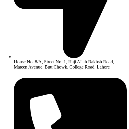
House No. 8/A, Street No. 1, Haji Allah Bakhsh Road,
Mateen Avenue, Butt Chowk, College Road, Lahore