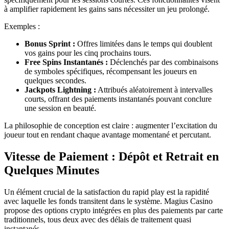
à amplifier rapidement les gains sans nécessiter un jeu prolongé.
Exemples :
Bonus Sprint :
Offres limitées dans le temps qui doublent
vos gains pour les cinq prochains tours.
Free Spins Instantanés :
Déclenchés par des combinaisons
de symboles spécifiques, récompensant les joueurs en
quelques secondes.
Jackpots Lightning :
Attribués aléatoirement à intervalles
courts, offrant des paiements instantanés pouvant conclure
une session en beauté.
La philosophie de conception est claire : augmenter l’excitation du
joueur tout en rendant chaque avantage momentané et percutant.
Vitesse de Paiement : Dépôt et Retrait en
Quelques Minutes
Un élément crucial de la satisfaction du rapid play est la rapidité
avec laquelle les fonds transitent dans le système. Magius Casino
propose des options crypto intégrées en plus des paiements par carte
traditionnels, tous deux avec des délais de traitement quasi
instantanés.