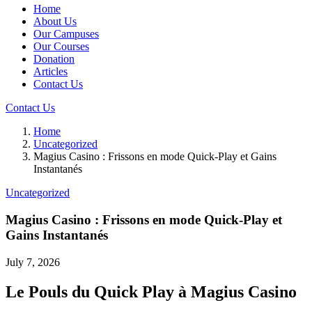
Home
About Us
Our Campuses
Our Courses
Donation
Articles
Contact Us
Contact Us
Home
Uncategorized
Magius Casino : Frissons en mode Quick‑Play et Gains
Instantanés
Uncategorized
Magius Casino : Frissons en mode Quick‑Play et
Gains Instantanés
July 7, 2026
Le Pouls du Quick Play à Magius Casino