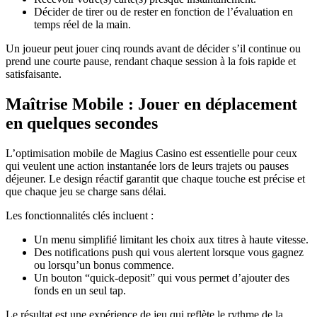
Décider de tirer ou de rester en fonction de l’évaluation en
temps réel de la main.
Un joueur peut jouer cinq rounds avant de décider s’il continue ou
prend une courte pause, rendant chaque session à la fois rapide et
satisfaisante.
Maîtrise Mobile : Jouer en déplacement
en quelques secondes
L’optimisation mobile de Magius Casino est essentielle pour ceux
qui veulent une action instantanée lors de leurs trajets ou pauses
déjeuner. Le design réactif garantit que chaque touche est précise et
que chaque jeu se charge sans délai.
Les fonctionnalités clés incluent :
Un menu simplifié limitant les choix aux titres à haute vitesse.
Des notifications push qui vous alertent lorsque vous gagnez
ou lorsqu’un bonus commence.
Un bouton “quick‑deposit” qui vous permet d’ajouter des
fonds en un seul tap.
Le résultat est une expérience de jeu qui reflète le rythme de la