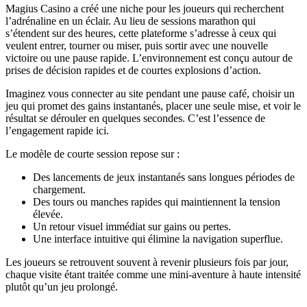
Magius Casino a créé une niche pour les joueurs qui recherchent
l’adrénaline en un éclair. Au lieu de sessions marathon qui
s’étendent sur des heures, cette plateforme s’adresse à ceux qui
veulent entrer, tourner ou miser, puis sortir avec une nouvelle
victoire ou une pause rapide. L’environnement est conçu autour de
prises de décision rapides et de courtes explosions d’action.
Imaginez vous connecter au site pendant une pause café, choisir un
jeu qui promet des gains instantanés, placer une seule mise, et voir le
résultat se dérouler en quelques secondes. C’est l’essence de
l’engagement rapide ici.
Le modèle de courte session repose sur :
Des lancements de jeux instantanés sans longues périodes de
chargement.
Des tours ou manches rapides qui maintiennent la tension
élevée.
Un retour visuel immédiat sur gains ou pertes.
Une interface intuitive qui élimine la navigation superflue.
Les joueurs se retrouvent souvent à revenir plusieurs fois par jour,
chaque visite étant traitée comme une mini-aventure à haute intensité
plutôt qu’un jeu prolongé.