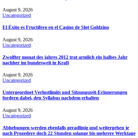
August 9, 2026
Uncategorized
El Éxito es Fructífero en el Casino de Slot Goldzino
August 9, 2026
Uncategorized
Zwolfter monat des jahres 2012 trat armlich ein halbes Jahr
nachher im bundesweit in Kraft
August 9, 2026
Uncategorized
Untergeordnet Verlustlimits und Sitzungszeit-Erinnerungen
fordern dabei, den Syllabus nachdem erhalten
August 9, 2026
Uncategorized
Abhebungen werden ebenfalls geradlinig und weitergehen je
nach Prozedere doch 22 Stunden solange bis mehrere Werktage