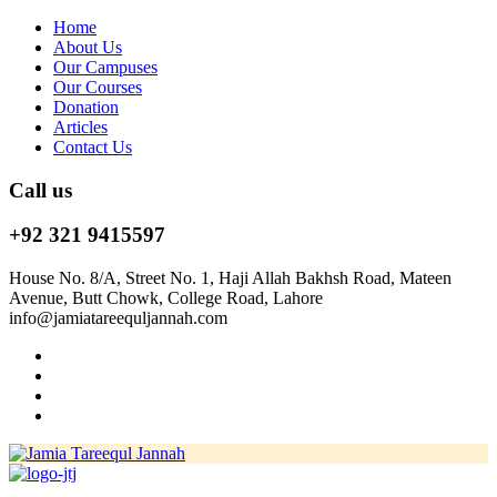
Home
About Us
Our Campuses
Our Courses
Donation
Articles
Contact Us
Call us
+92 321 9415597
House No. 8/A, Street No. 1, Haji Allah Bakhsh Road, Mateen
Avenue, Butt Chowk, College Road, Lahore
info@jamiatareequljannah.com