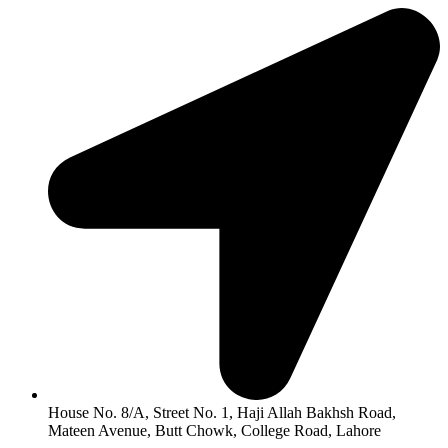
House No. 8/A, Street No. 1, Haji Allah Bakhsh Road,
Mateen Avenue, Butt Chowk, College Road, Lahore