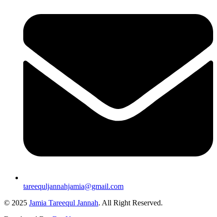
tareequljannahjamia@gmail.com
© 2025
Jamia Tareequl Jannah
. All Right Reserved.