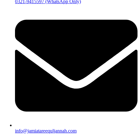
0321-9415597 (WhatsApp Only)
info@jamiatareequljannah.com