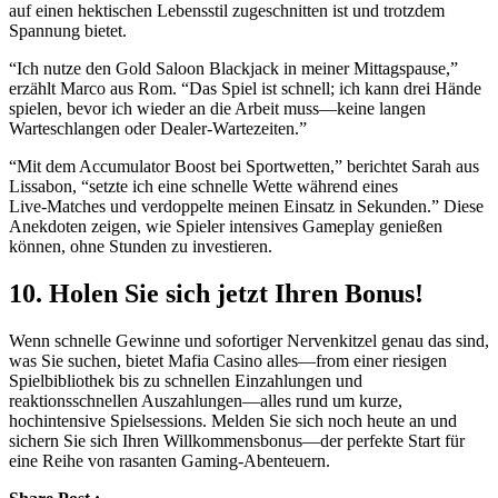
auf einen hektischen Lebensstil zugeschnitten ist und trotzdem
Spannung bietet.
“Ich nutze den Gold Saloon Blackjack in meiner Mittagspause,”
erzählt Marco aus Rom. “Das Spiel ist schnell; ich kann drei Hände
spielen, bevor ich wieder an die Arbeit muss—keine langen
Warteschlangen oder Dealer‑Wartezeiten.”
“Mit dem Accumulator Boost bei Sportwetten,” berichtet Sarah aus
Lissabon, “setzte ich eine schnelle Wette während eines
Live‑Matches und verdoppelte meinen Einsatz in Sekunden.” Diese
Anekdoten zeigen, wie Spieler intensives Gameplay genießen
können, ohne Stunden zu investieren.
10. Holen Sie sich jetzt Ihren Bonus!
Wenn schnelle Gewinne und sofortiger Nervenkitzel genau das sind,
was Sie suchen, bietet Mafia Casino alles—from einer riesigen
Spielbibliothek bis zu schnellen Einzahlungen und
reaktionsschnellen Auszahlungen—alles rund um kurze,
hochintensive Spielsessions. Melden Sie sich noch heute an und
sichern Sie sich Ihren Willkommensbonus—der perfekte Start für
eine Reihe von rasanten Gaming‑Abenteuern.