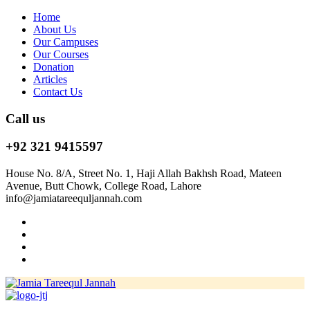
Home
About Us
Our Campuses
Our Courses
Donation
Articles
Contact Us
Call us
+92 321 9415597
House No. 8/A, Street No. 1, Haji Allah Bakhsh Road, Mateen
Avenue, Butt Chowk, College Road, Lahore
info@jamiatareequljannah.com