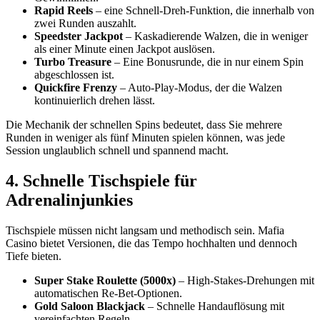
Rapid Reels
– eine Schnell‑Dreh‑Funktion, die innerhalb von
zwei Runden auszahlt.
Speedster Jackpot
– Kaskadierende Walzen, die in weniger
als einer Minute einen Jackpot auslösen.
Turbo Treasure
– Eine Bonusrunde, die in nur einem Spin
abgeschlossen ist.
Quickfire Frenzy
– Auto‑Play‑Modus, der die Walzen
kontinuierlich drehen lässt.
Die Mechanik der schnellen Spins bedeutet, dass Sie mehrere
Runden in weniger als fünf Minuten spielen können, was jede
Session unglaublich schnell und spannend macht.
4. Schnelle Tischspiele für
Adrenalinjunkies
Tischspiele müssen nicht langsam und methodisch sein. Mafia
Casino bietet Versionen, die das Tempo hochhalten und dennoch
Tiefe bieten.
Super Stake Roulette (5000x)
– High‑Stakes‑Drehungen mit
automatischen Re‑Bet‑Optionen.
Gold Saloon Blackjack
– Schnelle Handauflösung mit
vereinfachten Regeln.