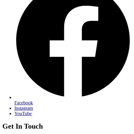
Facebook
Instagram
YouTube
Get In Touch