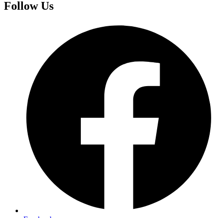
Follow Us