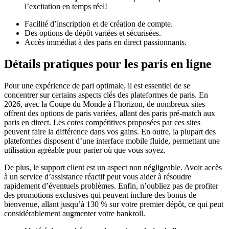
l’excitation en temps réel!
Facilité d’inscription et de création de compte.
Des options de dépôt variées et sécurisées.
Accès immédiat à des paris en direct passionnants.
Détails pratiques pour les paris en ligne
Pour une expérience de pari optimale, il est essentiel de se
concentrer sur certains aspects clés des plateformes de paris. En
2026, avec la Coupe du Monde à l’horizon, de nombreux sites
offrent des options de paris variées, allant des paris pré-match aux
paris en direct. Les cotes compétitives proposées par ces sites
peuvent faire la différence dans vos gains. En outre, la plupart des
plateformes disposent d’une interface mobile fluide, permettant une
utilisation agréable pour parier où que vous soyez.
De plus, le support client est un aspect non négligeable. Avoir accès
à un service d’assistance réactif peut vous aider à résoudre
rapidement d’éventuels problèmes. Enfin, n’oubliez pas de profiter
des promotions exclusives qui peuvent inclure des bonus de
bienvenue, allant jusqu’à 130 % sur votre premier dépôt, ce qui peut
considérablement augmenter votre bankroll.