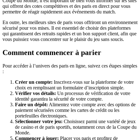
Coupe du Monde, il est important de bien vous informer sur les sites
qui offrent des cotes compétitives et des paris en direct pour vous
permettre de réagir rapidement aux événements du match.
En outre, les meilleurs sites de paris vous offriront un environnement
sécurisé pour vos mises. Il est essentiel de choisir des plateformes
qui garantissent des retraits rapides et un bon support client, afin que
vous puissiez vous concentrer sur le plaisir du jeu sans soucis.
Comment commencer à parier
Pour accéder à l’univers des paris en ligne, suivez ces étapes simples
:
Créer un compte:
Inscrivez-vous sur la plateforme de votre
choix en remplissant un formulaire d’inscription simple.
Vérifier vos détails:
Un processus de vérification de votre
identité garantira la sécurité de votre compte.
Faire un dépôt:
Alimentez votre compte avec des options de
paiement sécurisées comme les cartes de crédit ou les
portefeuilles électroniques.
Sélectionner votre jeu:
Choisissez parmi une variété de jeux
de casino et de paris sportifs, notamment ceux de la Coupe du
Monde.
Commencer à jouer:
Placer vos paris et profitez de