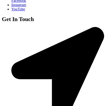
Facebook
Instagram
YouTube
Get In Touch