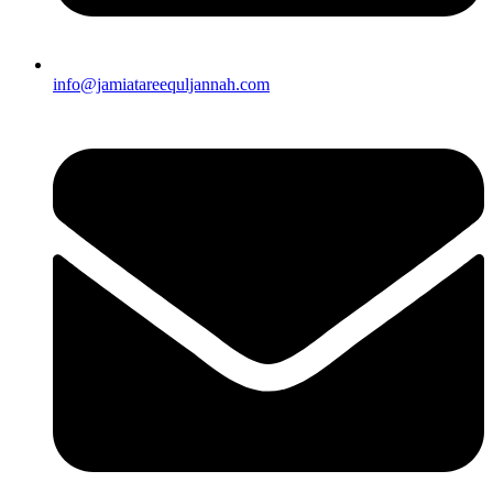
info@jamiatareequljannah.com