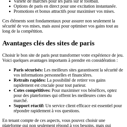
Variété de marchés pour les paris sur le football.
Options de paris en direct pour une excitation instantanée.
Promotions et bonus attractifs pour maximiser vos mises.
Ces éléments sont fondamentaux pour assurer non seulement la
sécurité de vos mises, mais aussi pour optimiser vos gains tout au
long de la compétition.
Avantages clés des sites de paris
Choisir le bon site de paris peut transformer votre expérience de jeu.
Voici quelques avantages importants à prendre en considération :
Paris sécurisés:
Les meilleurs sites garantissent la sécurité de
vos informations personnelles et financières.
Retraits rapides:
La possibilité de retirer vos gains
rapidement est cruciale pour tout parieur.
Cotes compétitives:
Pour maximiser vos bénéfices, optez
pour des plateformes qui offrent les meilleures cotes du
marché.
Support réactif:
Un service client efficace est essentiel pour
répondre rapidement à vos questions.
En tenant compte de ces aspects, vous pouvez choisir une
plateforme qui non seulement répond à vos besoins, mais qui