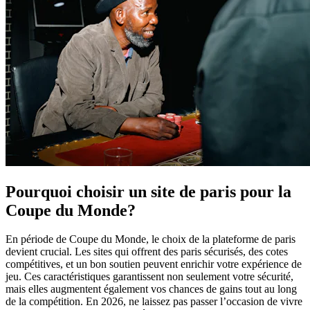
Pourquoi choisir un site de paris pour la
Coupe du Monde?
En période de Coupe du Monde, le choix de la plateforme de paris
devient crucial. Les sites qui offrent des paris sécurisés, des cotes
compétitives, et un bon soutien peuvent enrichir votre expérience de
jeu. Ces caractéristiques garantissent non seulement votre sécurité,
mais elles augmentent également vos chances de gains tout au long
de la compétition. En 2026, ne laissez pas passer l’occasion de vivre