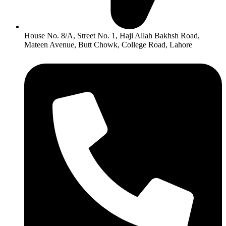
House No. 8/A, Street No. 1, Haji Allah Bakhsh Road,
Mateen Avenue, Butt Chowk, College Road, Lahore