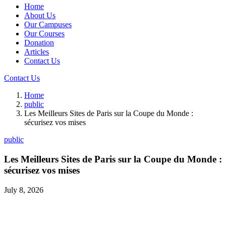
Home
About Us
Our Campuses
Our Courses
Donation
Articles
Contact Us
Contact Us
Home
public
Les Meilleurs Sites de Paris sur la Coupe du Monde :
sécurisez vos mises
public
Les Meilleurs Sites de Paris sur la Coupe du Monde :
sécurisez vos mises
July 8, 2026