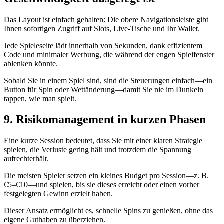
Das Layout ist einfach gehalten: Die obere Navigationsleiste gibt
Ihnen sofortigen Zugriff auf Slots, Live-Tische und Ihr Wallet.
Jede Spieleseite lädt innerhalb von Sekunden, dank effizientem
Code und minimaler Werbung, die während der engen Spielfenster
ablenken könnte.
Sobald Sie in einem Spiel sind, sind die Steuerungen einfach—ein
Button für Spin oder Wettänderung—damit Sie nie im Dunkeln
tappen, wie man spielt.
9. Risikomanagement in kurzen Phasen
Eine kurze Session bedeutet, dass Sie mit einer klaren Strategie
spielen, die Verluste gering hält und trotzdem die Spannung
aufrechterhält.
Die meisten Spieler setzen ein kleines Budget pro Session—z. B.
€5–€10—und spielen, bis sie dieses erreicht oder einen vorher
festgelegten Gewinn erzielt haben.
Dieser Ansatz ermöglicht es, schnelle Spins zu genießen, ohne das
eigene Guthaben zu überziehen.