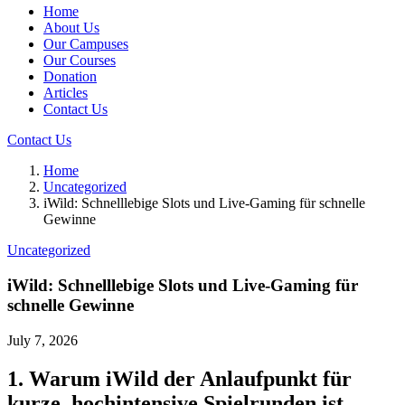
Home
About Us
Our Campuses
Our Courses
Donation
Articles
Contact Us
Contact Us
Home
Uncategorized
iWild: Schnelllebige Slots und Live-Gaming für schnelle
Gewinne
Uncategorized
iWild: Schnelllebige Slots und Live-Gaming für
schnelle Gewinne
July 7, 2026
1. Warum iWild der Anlaufpunkt für
kurze, hochintensive Spielrunden ist