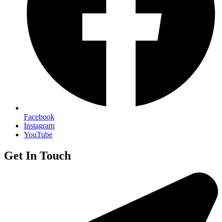
Facebook
Instagram
YouTube
Get In Touch