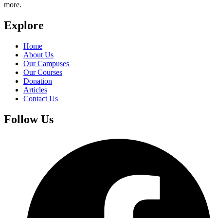
more.
Explore
Home
About Us
Our Campuses
Our Courses
Donation
Articles
Contact Us
Follow Us