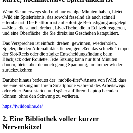
Wenn Sie unterwegs sind und nur wenige Minuten haben, bietet
iWild ein Spielerlebnis, das sowohl fesselnd als auch schnell
erlernbar ist. Die Plattform ist auf sofortige Befriedigung ausgelegt
—Slots, die schnell drehen, Live-Tische, die in Echtzeit reagieren,
und eine Oberfläche, die Sie direkt ins Geschehen katapultiert.
Das Versprechen ist einfach: drehen, gewinnen, wiederholen.
Spieler, die den Adrenalinkick lieben, genießen das schnelle Tempo
der Slot-Reels oder die zügige Entscheidungsfindung beim
Blackjack oder Roulette. Jede Sitzung kann nur fünf Minuten
dauern, bietet aber dennoch genug Spannung, um immer wieder
zurückzukehren.
Darüber hinaus bedeutet der „mobile‑first“-Ansatz von iWild, dass
Sie eine Sitzung auf Ihrem Smartphone während des Arbeitswegs
oder einer Pause starten und später auf Ihrem Laptop beenden
können, ohne den Schwung zu verlieren.
https://iwildonline.de/
2. Eine Bibliothek voller kurzer
Nervenkitzel