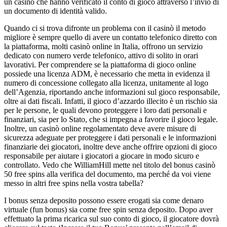
un casinò che hanno verificato il conto di gioco attraverso l’invio di
un documento di identità valido.
Quando ci si trova difronte un problema con il casinò il metodo
migliore è sempre quello di avere un contatto telefonico diretto con
la piattaforma, molti casinò online in Italia, offrono un servizio
dedicato con numero verde telefonico, attivo di solito in orari
lavorativi. Per comprendere se la piattaforma di gioco online
possiede una licenza ADM, è necessario che metta in evidenza il
numero di concessione collegato alla licenza, unitamente al logo
dell’Agenzia, riportando anche informazioni sul gioco responsabile,
oltre ai dati fiscali. Infatti, il gioco d’azzardo illecito è un rischio sia
per le persone, le quali devono proteggere i loro dati personali e
finanziari, sia per lo Stato, che si impegna a favorire il gioco legale.
Inoltre, un casinò online regolamentato deve avere misure di
sicurezza adeguate per proteggere i dati personali e le informazioni
finanziarie dei giocatori, inoltre deve anche offrire opzioni di gioco
responsabile per aiutare i giocatori a giocare in modo sicuro e
controllato. Vedo che WilliamHill mette nel titolo del bonus casinò
50 free spins alla verifica del documento, ma perché da voi viene
messo in altri free spins nella vostra tabella?
I bonus senza deposito possono essere erogati sia come denaro
virtuale (fun bonus) sia come free spin senza deposito. Dopo aver
effettuato la prima ricarica sul suo conto di gioco, il giocatore dovrà