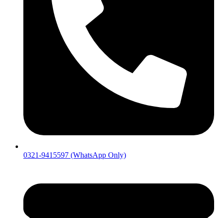
0321-9415597 (WhatsApp Only)