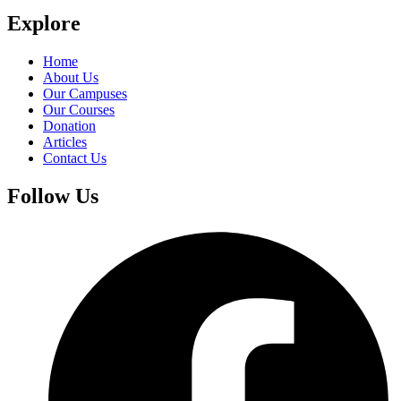
Explore
Home
About Us
Our Campuses
Our Courses
Donation
Articles
Contact Us
Follow Us