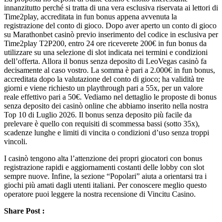
innanzitutto perché si tratta di una vera esclusiva riservata ai lettori di
Time2play, accreditata in fun bonus appena avvenuta la
registrazione del conto di gioco. Dopo aver aperto un conto di gioco
su Marathonbet casinò previo inserimento del codice in esclusiva per
Time2play T2P200, entro 24 ore riceverete 200€ in fun bonus da
utilizzare su una selezione di slot indicata nei termini e condizioni
dell’offerta. Allora il bonus senza deposito di LeoVegas casinò fa
decisamente al caso vostro. La somma è pari a 2.000€ in fun bonus,
accreditata dopo la valutazione del conto di gioco; ha validità tre
giorni e viene richiesto un playthrough pari a 55x, per un valore
reale effettivo pari a 50€. Vediamo nel dettaglio le proposte di bonus
senza deposito dei casinò online che abbiamo inserito nella nostra
Top 10 di Luglio 2026. Il bonus senza deposito più facile da
prelevare è quello con requisiti di scommessa bassi (sotto 35x),
scadenze lunghe e limiti di vincita o condizioni d’uso senza troppi
vincoli.
I casinò tengono alta l’attenzione dei propri giocatori con bonus
registrazione rapidi e aggiornamenti costanti delle lobby con slot
sempre nuove. Infine, la sezione “Popolari” aiuta a orientarsi tra i
giochi più amati dagli utenti italiani. Per conoscere meglio questo
operatore puoi leggere la nostra recensione di Vincitu Casino.
Share Post :