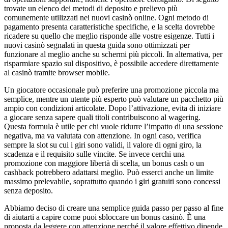
trovate un elenco dei metodi di deposito e prelievo più
comunemente utilizzati nei nuovi casinò online. Ogni metodo di
pagamento presenta caratteristiche specifiche, e la scelta dovrebbe
ricadere su quello che meglio risponde alle vostre esigenze. Tutti i
nuovi casinò segnalati in questa guida sono ottimizzati per
funzionare al meglio anche su schermi più piccoli. In alternativa, per
risparmiare spazio sul dispositivo, è possibile accedere direttamente
al casinò tramite browser mobile.
Un giocatore occasionale può preferire una promozione piccola ma
semplice, mentre un utente più esperto può valutare un pacchetto più
ampio con condizioni articolate. Dopo l’attivazione, evita di iniziare
a giocare senza sapere quali titoli contribuiscono al wagering.
Questa formula è utile per chi vuole ridurre l’impatto di una sessione
negativa, ma va valutata con attenzione. In ogni caso, verifica
sempre la slot su cui i giri sono validi, il valore di ogni giro, la
scadenza e il requisito sulle vincite. Se invece cerchi una
promozione con maggiore libertà di scelta, un bonus cash o un
cashback potrebbero adattarsi meglio. Può esserci anche un limite
massimo prelevabile, soprattutto quando i giri gratuiti sono concessi
senza deposito.
Abbiamo deciso di creare una semplice guida passo per passo al fine
di aiutarti a capire come puoi sbloccare un bonus casinò. È una
proposta da leggere con attenzione perché il valore effettivo dipende