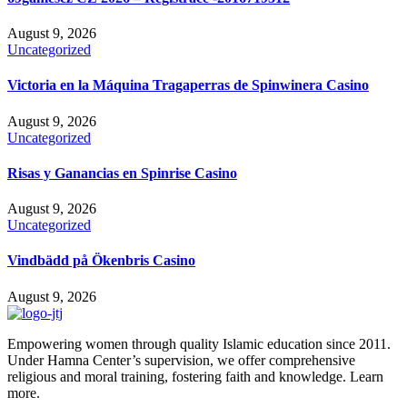
August 9, 2026
Uncategorized
Victoria en la Máquina Tragaperras de Spinwinera Casino
August 9, 2026
Uncategorized
Risas y Ganancias en Spinrise Casino
August 9, 2026
Uncategorized
Vindbädd på Ökenbris Casino
August 9, 2026
Empowering women through quality Islamic education since 2011.
Under Hamna Center’s supervision, we offer comprehensive
religious and moral training, fostering faith and knowledge. Learn
more.