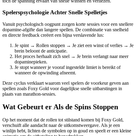
toch de spanning ervaart van snelle winsten en verliezen.
Spelerspsychologie Achter Snelle Spelletjes
Vanuit psychologisch oogpunt zorgen korte sessies voor een snellere
dopamine-afgifte dan langere spellen. De combinatie van snelheid
en directe feedback creëert een bijna verslavende lus:
Je spint → Rollen stoppen → Je ziet een winst of verlies → Je
brein beloont de anticipatie.
Het proces herhaalt zich snel → Je brein verlangt naar meer
dopaminepieken.
Je stopt wanneer je vooraf ingestelde limiet is bereikt of
wanneer de opwinding afneemt.
Deze cyclus verklaart waarom veel spelers de voorkeur geven aan
spellen zoals Foxy Gold voor dagelijkse snelle uitbarstingen in
plaats van marathon-sessies.
Wat Gebeurt er Als de Spins Stoppen
Op het moment dat de rollen tot stilstand komen bij Foxy Gold,
verschuift alle aandacht naar de uitkomstweergave. Als je een
winlijn hebt, lichten de symbolen op in goud en speelt er een kleine