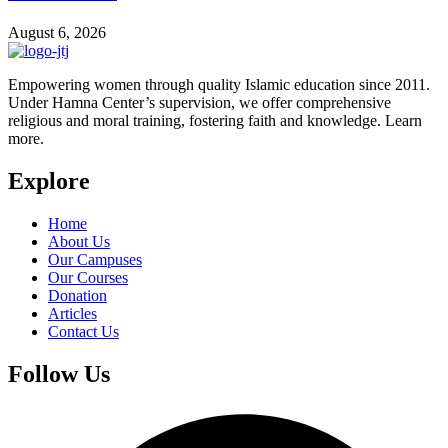
August 6, 2026
Empowering women through quality Islamic education since 2011.
Under Hamna Center’s supervision, we offer comprehensive
religious and moral training, fostering faith and knowledge. Learn
more.
Explore
Home
About Us
Our Campuses
Our Courses
Donation
Articles
Contact Us
Follow Us