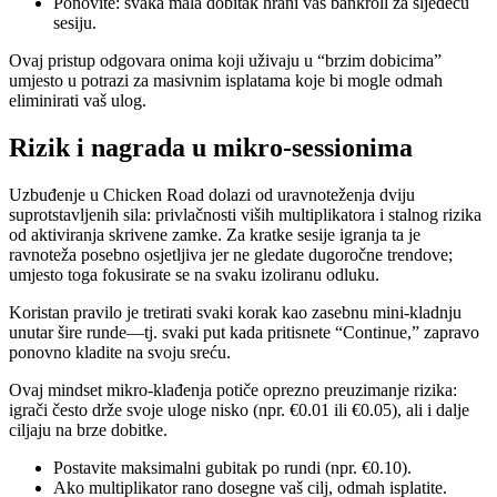
Ponovite: svaka mala dobitak hrani vaš bankroll za sljedeću
sesiju.
Ovaj pristup odgovara onima koji uživaju u “brzim dobicima”
umjesto u potrazi za masivnim isplatama koje bi mogle odmah
eliminirati vaš ulog.
Rizik i nagrada u mikro‑sessionima
Uzbuđenje u Chicken Road dolazi od uravnoteženja dviju
suprotstavljenih sila: privlačnosti viših multiplikatora i stalnog rizika
od aktiviranja skrivene zamke. Za kratke sesije igranja ta je
ravnoteža posebno osjetljiva jer ne gledate dugoročne trendove;
umjesto toga fokusirate se na svaku izoliranu odluku.
Koristan pravilo je tretirati svaki korak kao zasebnu mini‑kladnju
unutar šire runde—tj. svaki put kada pritisnete “Continue,” zapravo
ponovno kladite na svoju sreću.
Ovaj mindset mikro‑klađenja potiče oprezno preuzimanje rizika:
igrači često drže svoje uloge nisko (npr. €0.01 ili €0.05), ali i dalje
ciljaju na brze dobitke.
Postavite maksimalni gubitak po rundi (npr. €0.10).
Ako multiplikator rano dosegne vaš cilj, odmah isplatite.