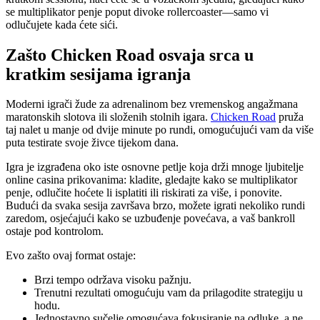
se multiplikator penje poput divoke rollercoaster—samo vi
odlučujete kada ćete sići.
Zašto Chicken Road osvaja srca u
kratkim sesijama igranja
Moderni igrači žude za adrenalinom bez vremenskog angažmana
maratonskih slotova ili složenih stolnih igara.
Chicken Road
pruža
taj nalet u manje od dvije minute po rundi, omogućujući vam da više
puta testirate svoje živce tijekom dana.
Igra je izgrađena oko iste osnovne petlje koja drži mnoge ljubitelje
online casina prikovanima: kladite, gledajte kako se multiplikator
penje, odlučite hoćete li isplatiti ili riskirati za više, i ponovite.
Budući da svaka sesija završava brzo, možete igrati nekoliko rundi
zaredom, osjećajući kako se uzbuđenje povećava, a vaš bankroll
ostaje pod kontrolom.
Evo zašto ovaj format ostaje:
Brzi tempo održava visoku pažnju.
Trenutni rezultati omogućuju vam da prilagodite strategiju u
hodu.
Jednostavno sučelje omogućava fokusiranje na odluke, a ne