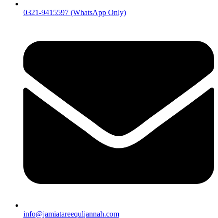
0321-9415597 (WhatsApp Only)
info@jamiatareequljannah.com