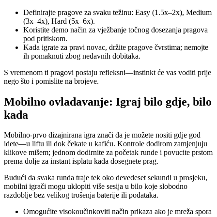
Definirajte pragove za svaku težinu: Easy (1.5x–2x), Medium
(3x–4x), Hard (5x–6x).
Koristite demo način za vježbanje točnog dosezanja pragova
pod pritiskom.
Kada igrate za pravi novac, držite pragove čvrstima; nemojte
ih pomaknuti zbog nedavnih dobitaka.
S vremenom ti pragovi postaju refleksni—instinkt će vas voditi prije
nego što i pomislite na brojeve.
Mobilno ovladavanje: Igraj bilo gdje, bilo
kada
Mobilno‑prvo dizajnirana igra znači da je možete nositi gdje god
idete—u liftu ili dok čekate u kafiću. Kontrole dodirom zamjenjuju
klikove mišem; jednom dodirnite za početak runde i povucite prstom
prema dolje za instant isplatu kada dosegnete prag.
Budući da svaka runda traje tek oko devedeset sekundi u prosjeku,
mobilni igrači mogu uklopiti više sesija u bilo koje slobodno
razdoblje bez velikog trošenja baterije ili podataka.
Omogućite visokoučinkoviti način prikaza ako je mreža spora