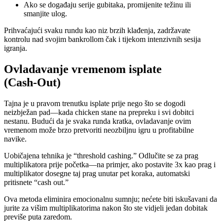
Ako se događaju serije gubitaka, promijenite težinu ili
smanjite ulog.
Prihvaćajući svaku rundu kao niz brzih klađenja, zadržavate
kontrolu nad svojim bankrollom čak i tijekom intenzivnih sesija
igranja.
Ovladavanje vremenom isplate
(Cash‑Out)
Tajna je u pravom trenutku isplate prije nego što se dogodi
neizbježan pad—kada chicken stane na prepreku i svi dobitci
nestanu. Budući da je svaka runda kratka, ovladavanje ovim
vremenom može brzo pretvoriti neozbiljnu igru u profitabilne
navike.
Uobičajena tehnika je “threshold cashing.” Odlučite se za prag
multiplikatora prije početka—na primjer, ako postavite 3x kao prag i
multiplikator dosegne taj prag unutar pet koraka, automatski
pritisnete “cash out.”
Ova metoda eliminira emocionalnu sumnju; nećete biti iskušavani da
jurite za višim multiplikatorima nakon što ste vidjeli jedan dobitak
previše puta zaredom.