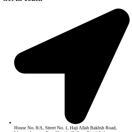
House No. 8/A, Street No. 1, Haji Allah Bakhsh Road,