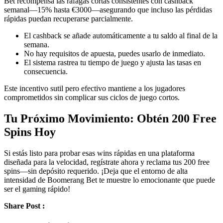
Bet recompensa las ráfagas cortas consistentes con cashback
semanal—15% hasta €3000—asegurando que incluso las pérdidas
rápidas puedan recuperarse parcialmente.
El cashback se añade automáticamente a tu saldo al final de la
semana.
No hay requisitos de apuesta, puedes usarlo de inmediato.
El sistema rastrea tu tiempo de juego y ajusta las tasas en
consecuencia.
Este incentivo sutil pero efectivo mantiene a los jugadores
comprometidos sin complicar sus ciclos de juego cortos.
Tu Próximo Movimiento: Obtén 200 Free
Spins Hoy
Si estás listo para probar esas wins rápidas en una plataforma
diseñada para la velocidad, regístrate ahora y reclama tus 200 free
spins—sin depósito requerido. ¡Deja que el entorno de alta
intensidad de Boomerang Bet te muestre lo emocionante que puede
ser el gaming rápido!
Share Post :