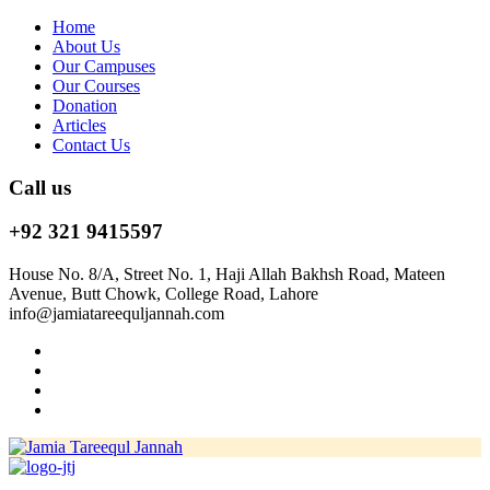
Home
About Us
Our Campuses
Our Courses
Donation
Articles
Contact Us
Call us
+92 321 9415597
House No. 8/A, Street No. 1, Haji Allah Bakhsh Road, Mateen
Avenue, Butt Chowk, College Road, Lahore
info@jamiatareequljannah.com