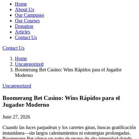
Home
About Us
Our Campuses
Our Courses
Donation
Articles
Contact Us
Contact Us
Home
Uncategorized
Boomerang Bet Casino: Wins Rápidos para el Jugador
Moderno
Uncategorized
Boomerang Bet Casino: Wins Rápidos para el
Jugador Moderno
June 27, 2026
Cuando las luces parpadean y los carretes giran, buscas gratificación
instantánea—sin largos calentamientos ni estrategias prolongadas.
Boomerang Bet ofrece un patio de recreo de alta intensidad donde