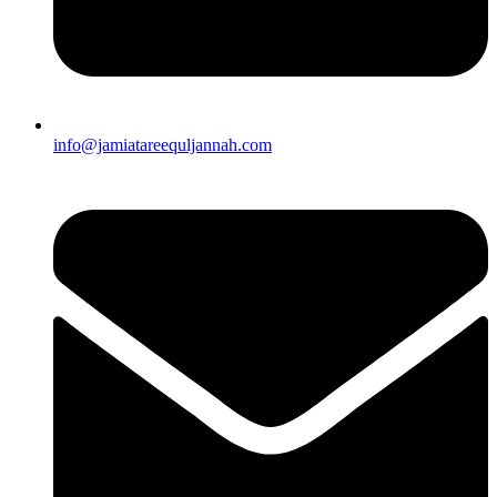
info@jamiatareequljannah.com