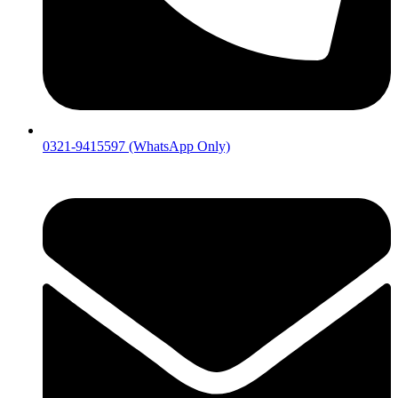
0321-9415597 (WhatsApp Only)