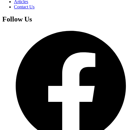
Articles
Contact Us
Follow Us