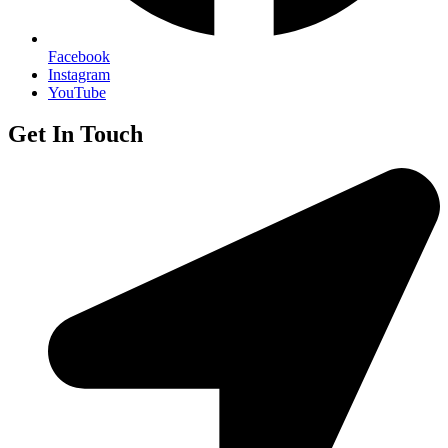
Facebook
Instagram
YouTube
Get In Touch