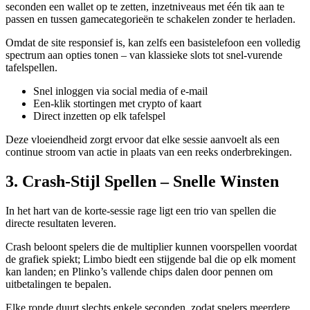
seconden een wallet op te zetten, inzetniveaus met één tik aan te
passen en tussen gamecategorieën te schakelen zonder te herladen.
Omdat de site responsief is, kan zelfs een basistelefoon een volledig
spectrum aan opties tonen – van klassieke slots tot snel‑vurende
tafelspellen.
Snel inloggen via social media of e-mail
Een‑klik stortingen met crypto of kaart
Direct inzetten op elk tafelspel
Deze vloeiendheid zorgt ervoor dat elke sessie aanvoelt als een
continue stroom van actie in plaats van een reeks onderbrekingen.
3. Crash‑Stijl Spellen – Snelle Winsten
In het hart van de korte‑sessie rage ligt een trio van spellen die
directe resultaten leveren.
Crash beloont spelers die de multiplier kunnen voorspellen voordat
de grafiek spiekt; Limbo biedt een stijgende bal die op elk moment
kan landen; en Plinko’s vallende chips dalen door pennen om
uitbetalingen te bepalen.
Elke ronde duurt slechts enkele seconden, zodat spelers meerdere