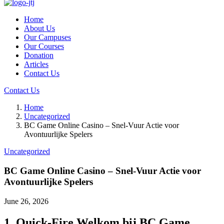
Home
About Us
Our Campuses
Our Courses
Donation
Articles
Contact Us
Contact Us
Home
Uncategorized
BC Game Online Casino – Snel‑Vuur Actie voor
Avontuurlijke Spelers
Uncategorized
BC Game Online Casino – Snel‑Vuur Actie voor
Avontuurlijke Spelers
June 26, 2026
1. Quick‑Fire Welkom bij BC Game