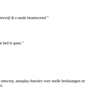
 terwijl ik e-mails beantwoord.”
r bed te gaan.”
t ontwerp, autoplay‑functies voor snelle beslissingen en
r.