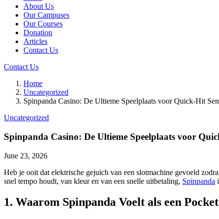
About Us
Our Campuses
Our Courses
Donation
Articles
Contact Us
Contact Us
Home
Uncategorized
Spinpanda Casino: De Ultieme Speelplaats voor Quick‑Hit Sen
Uncategorized
Spinpanda Casino: De Ultieme Speelplaats voor Quick
June 23, 2026
Heb je ooit dat elektrische gejuich van een slotmachine gevoeld zodra
snel tempo houdt, van kleur en van een snelle uitbetaling,
Spinpanda
i
1. Waarom Spinpanda Voelt als een Pocket