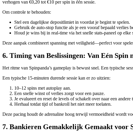
verhogen van €0,20 tot €10 per spin in één sessie.
Om controle te behouden:
Stel een dagelijkse depositlimiet in voordat je begint te spelen.
Gebruik de auto‑stop functie als je een vooraf bepaald verlies be
Houd je wins bij in real-time via het snelle stats‑paneel op elke s
Deze aanpak combineert spanning met veiligheid—perfect voor spele
6. Timing van Beslissingen: Van Eén Spin 
Het ritme van Spinpanda’s gameplay is bewust snel. Een typische sessi
Een typische 15‑minuten durende sessie kan er zo uitzien:
10–12 spins met autoplay aan.
Een snelle winst of verlies zorgt voor een pauze.
Je evalueert en reset de levels of schakelt over naar een andere ti
Herhaal totdat tijd of bankroll het niet meer toelaten.
Deze pacing houdt de adrenaline hoog terwijl vermoeidheid wordt voo
7. Bankieren Gemakkelijk Gemaakt voor 