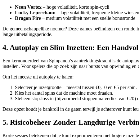
Neon Vortex
– hoge volatiliteit, korte spin‑cycli
Lucky Leprechaun
– lage volatiliteit, frequente kleine winste
Dragon Fire
– medium volatiliteit met een snelle bonusronde
De gemeenschappelijke noemer? Deze games beëindigen een ronde in mi
lange uitbetalingsperiode.
4. Autoplay en Slim Inzetten: Een Handvol 
Een kernonderdeel van Spinpanda’s aantrekkingskracht is de autopla
instellen. Voor spelers die op zoek zijn naar bursts van opwinding en
Om het meeste uit autoplay te halen:
Selecteer je inzetgrootte—meestal tussen €0,10 en €5 per spin.
Kies het aantal spins dat de machine moet draaien.
Stel een stop‑loss in (bijvoorbeeld stoppen na verlies van €20)
Deze opzet houdt je bankroll in de gaten terwijl je achterover kunt l
5. Risicobeheer Zonder Langdurige Verbin
Korte sessies betekenen dat je kunt experimenteren met hogere inzetten