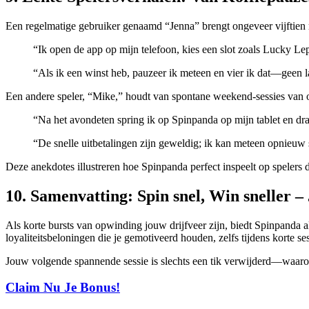
Een regelmatige gebruiker genaamd “Jenna” brengt ongeveer vijftien
“Ik open de app op mijn telefoon, kies een slot zoals Lucky Lep
“Als ik een winst heb, pauzeer ik meteen en vier ik dat—geen l
Een andere speler, “Mike,” houdt van spontane weekend-sessies van 
“Na het avondeten spring ik op Spinpanda op mijn tablet en dra
“De snelle uitbetalingen zijn geweldig; ik kan meteen opnieuw s
Deze anekdotes illustreren hoe Spinpanda perfect inspeelt op spelers 
10. Samenvatting: Spin snel, Win sneller 
Als korte bursts van opwinding jouw drijfveer zijn, biedt Spinpanda al
loyaliteitsbeloningen die je gemotiveerd houden, zelfs tijdens korte ses
Jouw volgende spannende sessie is slechts een tik verwijderd—waaro
Claim Nu Je Bonus!