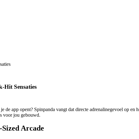
saties
‑Hit Sensaties
 je de app opent? Spinpanda vangt dat directe adrenalinegevoel op en hou
s voor jou gebouwd.
‑Sized Arcade