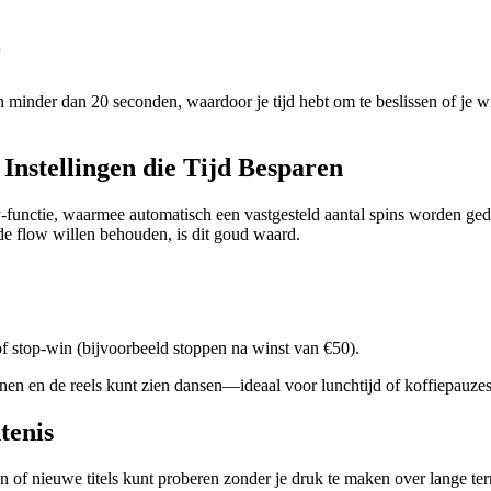
n
nder dan 20 seconden, waardoor je tijd hebt om te beslissen of je wil
Instellingen die Tijd Besparen
y-functie, waarmee automatisch een vastgesteld aantal spins worden 
 de flow willen behouden, is dit goud waard.
 of stop‑win (bijvoorbeeld stoppen na winst van €50).
eunen en de reels kunt zien dansen—ideaal voor lunchtijd of koffiepauzes
tenis
 of nieuwe titels kunt proberen zonder je druk te maken over lange term