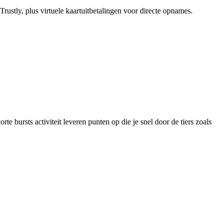
rustly, plus virtuele kaartuitbetalingen voor directe opnames.
e bursts activiteit leveren punten op die je snel door de tiers zoals