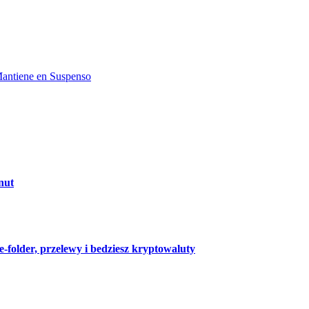
Mantiene en Suspenso
nut
folder, przelewy i bedziesz kryptowaluty