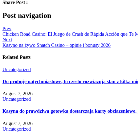
Share Post :
Post navigation
Prev
Chicken Road Casino: El Juego de Crash de Rápida Acción que Te 
Next
Kasyno na żywo Snatch Casino – opinie i bonusy 2026
Related Posts
Uncategorized
Do probuje natychmiastowe, to czesto rozwiazuja stan z kilka mi
August 7, 2026
Uncategorized
Kasyna do prawdziwa gotowka dostarczaja karty obciazeniowe, e-
August 7, 2026
Uncategorized