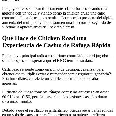
Los jugadores se lanzan directamente a la acción, colocando una
apuesta con un toque y viendo cómo la chicken cruza una calle
concurrida llena de trampas ocultas. La emoción proviene del rápido
aumento del multiplier y la decisión en una fracción de segundo de
si retirar la apuesta antes del inevitable crash.
Qué Hace de Chicken Road una
Experiencia de Casino de Ráfaga Rápida
El atractivo principal radica en su ritmo controlado por el jugador—
sin auto‑spin, sin esperar a que el RNG termine su danza.
Cada paso se siente como un punto de decisión: ¿avanzar para
obtener ese multiplier extra o retroceder para asegurar tu ganancia?
Esta inmediatez convierte un simple clic en un baile de altas
apuestas.
El diseño del juego fomenta ráfagas cortas: las apuestas van desde
€0.01 hasta €150, pero la mayoría de las sesiones casuales duran
solo unos minutos.
Debido a que el resultado es instantáneo, puedes jugar varias rondas
en un solo descanso para café—perfecto para quienes prefieren