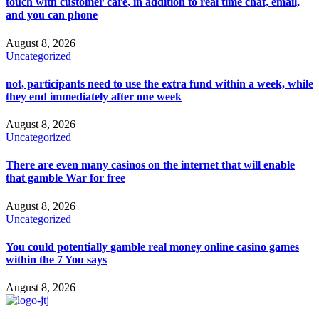
touch with customer care, in addition to real time chat, email,
and you can phone
August 8, 2026
Uncategorized
not, participants need to use the extra fund within a week, while
they end immediately after one week
August 8, 2026
Uncategorized
There are even many casinos on the internet that will enable
that gamble War for free
August 8, 2026
Uncategorized
You could potentially gamble real money online casino games
within the 7 You says
August 8, 2026