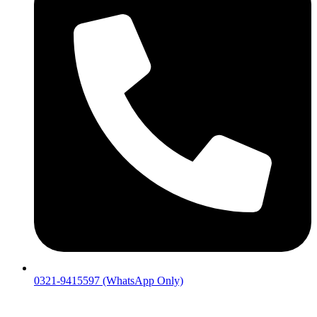
0321-9415597 (WhatsApp Only)