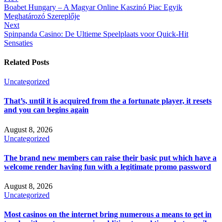
Boabet Hungary – A Magyar Online Kaszinó Piac Egyik
Meghatározó Szereplője
Next
Spinpanda Casino: De Ultieme Speelplaats voor Quick‑Hit
Sensaties
Related Posts
Uncategorized
That’s, until it is acquired from the a fortunate player, it resets
and you can begins again
August 8, 2026
Uncategorized
The brand new members can raise their basic put which have a
welcome render having fun with a legitimate promo password
August 8, 2026
Uncategorized
Most casinos on the internet bring numerous a means to get in