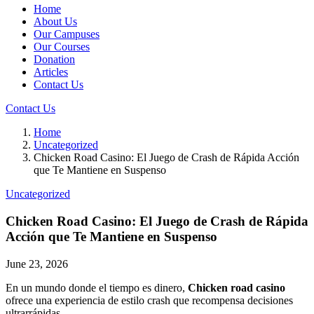
Home
About Us
Our Campuses
Our Courses
Donation
Articles
Contact Us
Contact Us
Home
Uncategorized
Chicken Road Casino: El Juego de Crash de Rápida Acción
que Te Mantiene en Suspenso
Uncategorized
Chicken Road Casino: El Juego de Crash de Rápida
Acción que Te Mantiene en Suspenso
June 23, 2026
En un mundo donde el tiempo es dinero,
Chicken road casino
ofrece una experiencia de estilo crash que recompensa decisiones
ultrarrápidas.