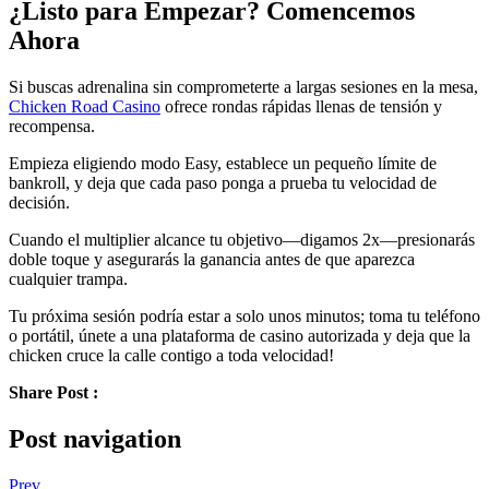
¿Listo para Empezar? Comencemos
Ahora
Si buscas adrenalina sin comprometerte a largas sesiones en la mesa,
Chicken Road Casino
ofrece rondas rápidas llenas de tensión y
recompensa.
Empieza eligiendo modo Easy, establece un pequeño límite de
bankroll, y deja que cada paso ponga a prueba tu velocidad de
decisión.
Cuando el multiplier alcance tu objetivo—digamos 2x—presionarás
doble toque y asegurarás la ganancia antes de que aparezca
cualquier trampa.
Tu próxima sesión podría estar a solo unos minutos; toma tu teléfono
o portátil, únete a una plataforma de casino autorizada y deja que la
chicken cruce la calle contigo a toda velocidad!
Share Post :
Post navigation
Prev