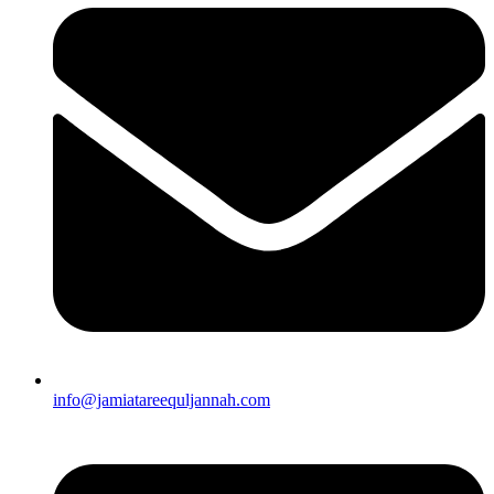
info@jamiatareequljannah.com