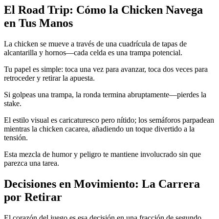
El Road Trip: Cómo la Chicken Navega
en Tus Manos
La chicken se mueve a través de una cuadrícula de tapas de
alcantarilla y hornos—cada celda es una trampa potencial.
Tu papel es simple: toca una vez para avanzar, toca dos veces para
retroceder y retirar la apuesta.
Si golpeas una trampa, la ronda termina abruptamente—pierdes la
stake.
El estilo visual es caricaturesco pero nítido; los semáforos parpadean
mientras la chicken cacarea, añadiendo un toque divertido a la
tensión.
Esta mezcla de humor y peligro te mantiene involucrado sin que
parezca una tarea.
Decisiones en Movimiento: La Carrera
por Retirar
El corazón del juego es esa decisión en una fracción de segundo.