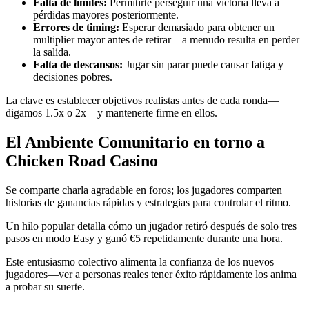
Falta de límites:
Permitirte perseguir una victoria lleva a
pérdidas mayores posteriormente.
Errores de timing:
Esperar demasiado para obtener un
multiplier mayor antes de retirar—a menudo resulta en perder
la salida.
Falta de descansos:
Jugar sin parar puede causar fatiga y
decisiones pobres.
La clave es establecer objetivos realistas antes de cada ronda—
digamos 1.5x o 2x—y mantenerte firme en ellos.
El Ambiente Comunitario en torno a
Chicken Road Casino
Se comparte charla agradable en foros; los jugadores comparten
historias de ganancias rápidas y estrategias para controlar el ritmo.
Un hilo popular detalla cómo un jugador retiró después de solo tres
pasos en modo Easy y ganó €5 repetidamente durante una hora.
Este entusiasmo colectivo alimenta la confianza de los nuevos
jugadores—ver a personas reales tener éxito rápidamente los anima
a probar su suerte.