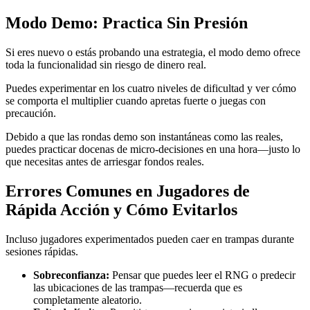
Modo Demo: Practica Sin Presión
Si eres nuevo o estás probando una estrategia, el modo demo ofrece
toda la funcionalidad sin riesgo de dinero real.
Puedes experimentar en los cuatro niveles de dificultad y ver cómo
se comporta el multiplier cuando apretas fuerte o juegas con
precaución.
Debido a que las rondas demo son instantáneas como las reales,
puedes practicar docenas de micro‑decisiones en una hora—justo lo
que necesitas antes de arriesgar fondos reales.
Errores Comunes en Jugadores de
Rápida Acción y Cómo Evitarlos
Incluso jugadores experimentados pueden caer en trampas durante
sesiones rápidas.
Sobreconfianza:
Pensar que puedes leer el RNG o predecir
las ubicaciones de las trampas—recuerda que es
completamente aleatorio.