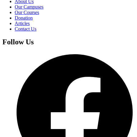
About Us
Our Campuses
Our Courses
Donation
Articles
Contact Us
Follow Us