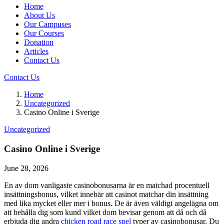
Home
About Us
Our Campuses
Our Courses
Donation
Articles
Contact Us
Contact Us
Home
Uncategorized
Casino Online i Sverige
Uncategorized
Casino Online i Sverige
June 28, 2026
En av dom vanligaste casinobonusarna är en matchad procentuell
insättningsbonus, vilket innebär att casinot matchar din insättning
med lika mycket eller mer i bonus. De är även väldigt angelägna om
att behålla dig som kund vilket dom bevisar genom att då och då
erbjuda dig andra
chicken road race spel
typer av casinobonusar. Du