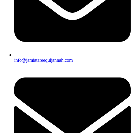
info@jamiatareequljannah.com