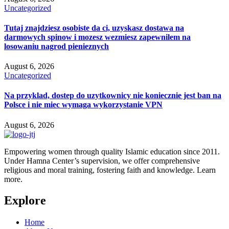
Uncategorized
Tutaj znajdziesz osobiste da ci, uzyskasz dostawa na
darmowych spinow i mozesz wezmiesz zapewnilem na
losowaniu nagrod pienieznych
August 6, 2026
Uncategorized
Na przyklad, dostep do uzytkownicy nie koniecznie jest ban na
Polsce i nie miec wymaga wykorzystanie VPN
August 6, 2026
Empowering women through quality Islamic education since 2011.
Under Hamna Center’s supervision, we offer comprehensive
religious and moral training, fostering faith and knowledge. Learn
more.
Explore
Home